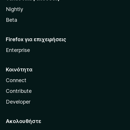
l
Nightly
l
a
Beta
Firefox για επιχειρήσεις
Enterprise
Κοινότητα
Connect
Contribute
Developer
Ακολουθήστε