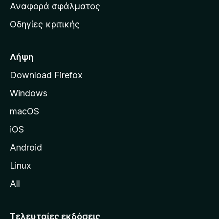
χ
Αναφορά σφάλματος
ε
ι
ς
Οδηγίες κριτικής
κ
ή
σ
Λήψη
ε
Download Firefox
λ
Windows
ί
δ
macOS
α
iOS
τ
η
Android
ς
Linux
M
All
o
z
i
Τελευταίες εκδόσεις