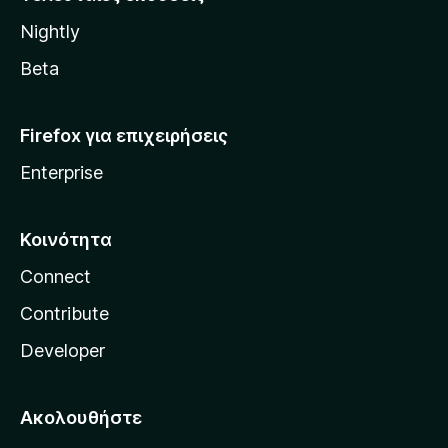
l
Nightly
l
a
Beta
Firefox για επιχειρήσεις
Enterprise
Κοινότητα
Connect
Contribute
Developer
Ακολουθήστε