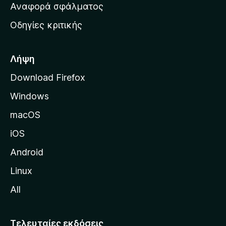
χ
Αναφορά σφάλματος
ε
ι
ς
Οδηγίες κριτικής
κ
ή
σ
Λήψη
ε
Download Firefox
λ
Windows
ί
δ
macOS
α
iOS
τ
η
Android
ς
Linux
M
All
o
z
i
Τελευταίες εκδόσεις