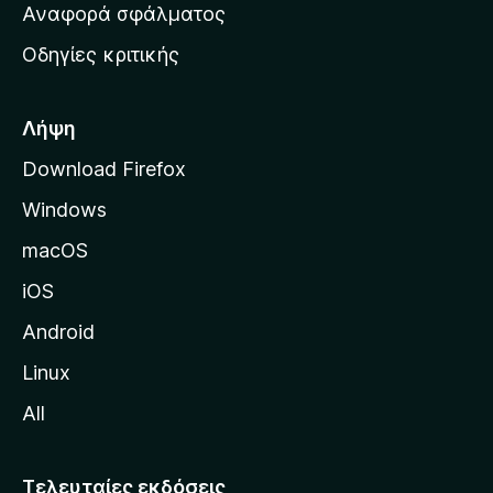
χ
Αναφορά σφάλματος
ε
ι
ς
Οδηγίες κριτικής
κ
ή
σ
Λήψη
ε
Download Firefox
λ
Windows
ί
δ
macOS
α
iOS
τ
η
Android
ς
Linux
M
All
o
z
i
Τελευταίες εκδόσεις