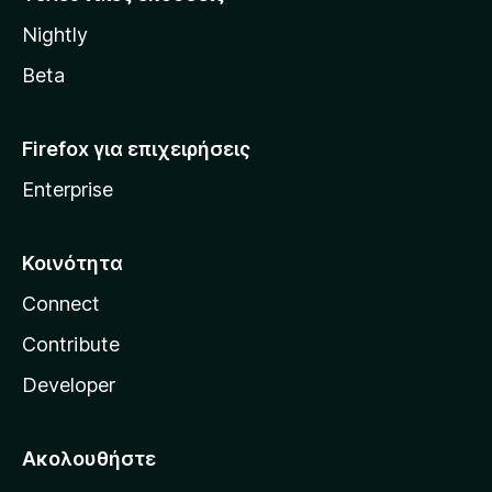
l
Nightly
l
a
Beta
Firefox για επιχειρήσεις
Enterprise
Κοινότητα
Connect
Contribute
Developer
Ακολουθήστε