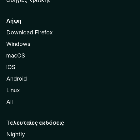
o
κ
x
ή
σ
Λήψη
ε
Download Firefox
λ
Windows
ί
δ
macOS
α
iOS
τ
η
Android
ς
Linux
M
All
o
z
i
Τελευταίες εκδόσεις
l
Nightly
l