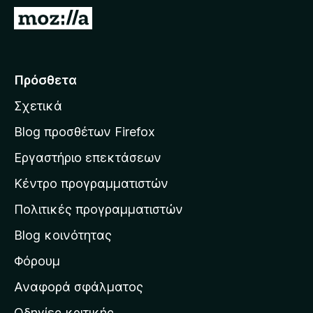
τ
Μ
ο
ε
ς
τ
π
ά
Πρόσθετα
ε
β
ρ
Σχετικά
α
ι
σ
ή
Blog προσθέτων Firefox
γ
η
Εργαστήριο επεκτάσεων
η
σ
σ
Κέντρο προγραμματιστών
τ
η
η
Πολιτικές προγραμματιστών
ς
ν
F
Blog κοινότητας
α
i
ρ
Φόρουμ
r
χ
e
Αναφορά σφάλματος
f
ι
Οδηγίες κριτικής