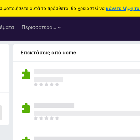
ησιμοποιήσετε αυτά τα πρόσθετα, θα χρειαστεί να
κάνετε λήψη του
έματα
Περισσότερα…
Επεκτάσεις από dome
Δ
ε
ν
υ
π
ά
Δ
ρ
ε
χ
ν
ο
υ