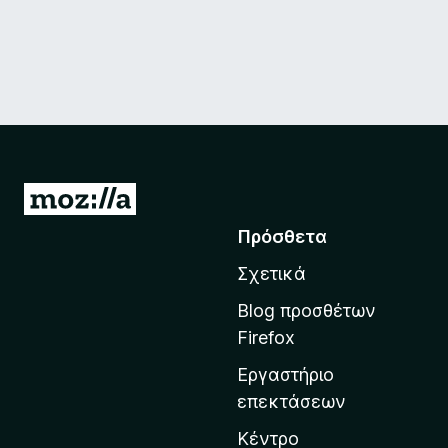
Μ
ε
Πρόσθετα
τ
Σχετικά
ά
β
Blog προσθέτων
α
Firefox
σ
Εργαστήριο
η
επεκτάσεων
σ
τ
Κέντρο