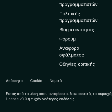
η
προγραμματιστών
ν
Πολιτικές
α
προγραμματιστών
ρ
Blog κοινότητας
χ
ι
Φόρουμ
κ
Αναφορά
ή
σφάλματος
σ
Οδηγίες κριτικής
ε
λ
ί
Απόρρητο
Cookie
Νομικά
δ
α
Εκτός από τα μέρη όπου
αναφέρεται
διαφορετικά, το περιεχό
τ
License v3.0
ή τυχόν νεότερες εκδόσεις.
η