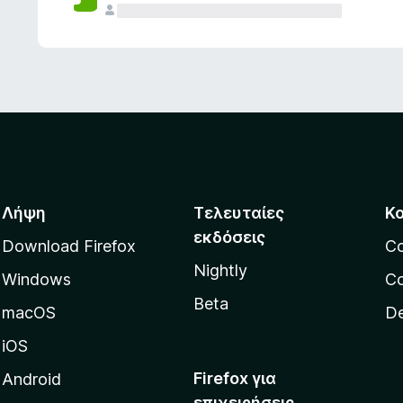
ς
Λήψη
Τελευταίες
Κ
εκδόσεις
Download Firefox
C
Nightly
Windows
Co
Beta
macOS
De
iOS
Firefox για
Android
επιχειρήσεις