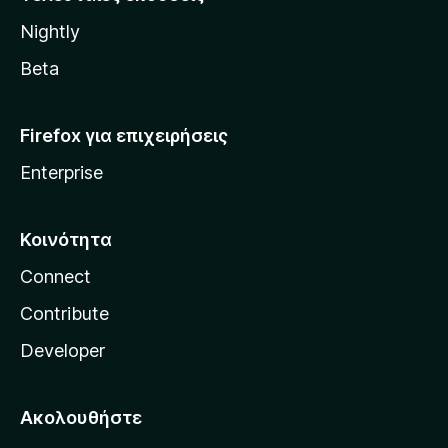
l
Nightly
l
a
Beta
Firefox για επιχειρήσεις
Enterprise
Κοινότητα
Connect
Contribute
Developer
Ακολουθήστε