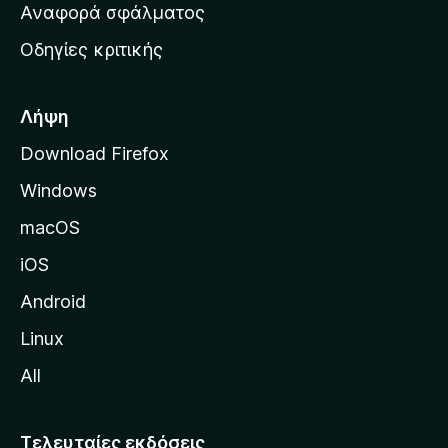
χ
Αναφορά σφάλματος
ε
ι
ς
Οδηγίες κριτικής
κ
ή
σ
Λήψη
ε
Download Firefox
λ
Windows
ί
δ
macOS
α
iOS
τ
η
Android
ς
Linux
M
All
o
z
i
Τελευταίες εκδόσεις