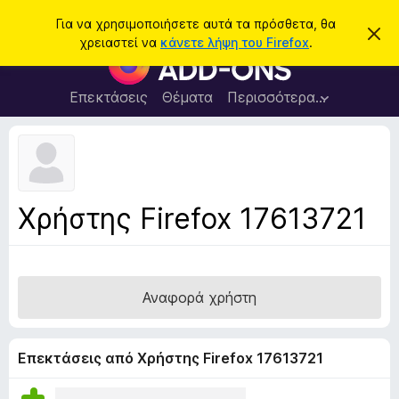
Α
Σύνδεση
Για να χρησιμοποιήσετε αυτά τα πρόσθετα, θα
Α
ν
χρειαστεί να
κάνετε λήψη του Firefox
.
π
Π
α
ό
ρ
ρ
ζ
ρ
ό
Επεκτάσεις
Θέματα
Περισσότερα…
ή
ι
σ
ψ
τ
η
θ
η
σ
ε
η
σ
μ
τ
η
ε
α
ί
Χρήστης Firefox 17613721
ω
π
σ
ρ
η
ς
ο
γ
Αναφορά χρήστη
ρ
ά
μ
Επεκτάσεις από Χρήστης Firefox 17613721
μ
α