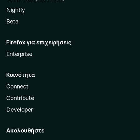
l
Nightly
l
a
Beta
Firefox για επιχειρήσεις
Enterprise
Κοινότητα
Connect
Contribute
Developer
Ακολουθήστε