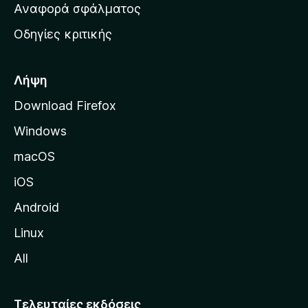
χ
Αναφορά σφάλματος
ε
ι
ς
Οδηγίες κριτικής
κ
ή
σ
Λήψη
ε
Download Firefox
λ
Windows
ί
δ
macOS
α
iOS
τ
η
Android
ς
Linux
M
All
o
z
i
Τελευταίες εκδόσεις