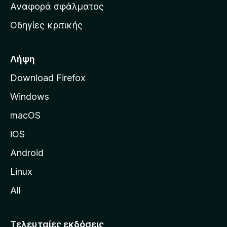
χ
Αναφορά σφάλματος
ε
ι
ς
Οδηγίες κριτικής
κ
ή
σ
Λήψη
ε
Download Firefox
λ
Windows
ί
δ
macOS
α
iOS
τ
η
Android
ς
Linux
M
All
o
z
i
Τελευταίες εκδόσεις