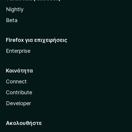
l
Nightly
l
a
Beta
Firefox για επιχειρήσεις
Enterprise
Κοινότητα
Connect
Contribute
Developer
Ακολουθήστε