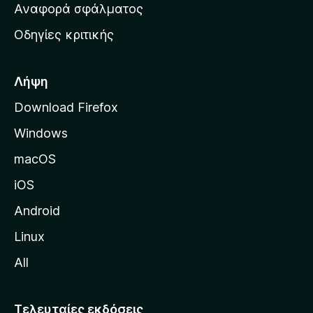
χ
Αναφορά σφάλματος
ε
ι
ς
Οδηγίες κριτικής
κ
ή
σ
Λήψη
ε
Download Firefox
λ
Windows
ί
δ
macOS
α
iOS
τ
η
Android
ς
Linux
M
All
o
z
i
Τελευταίες εκδόσεις