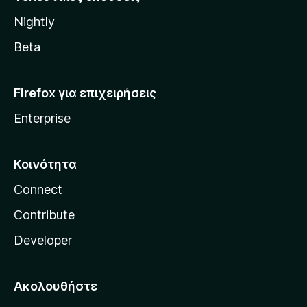
l
Nightly
l
a
Beta
Firefox για επιχειρήσεις
Enterprise
Κοινότητα
Connect
Contribute
Developer
Ακολουθήστε