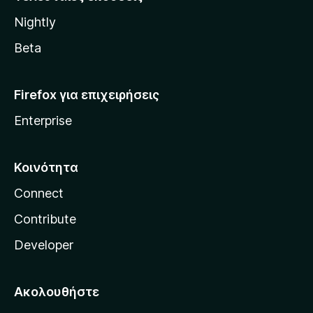
l
Nightly
l
a
Beta
Firefox για επιχειρήσεις
Enterprise
Κοινότητα
Connect
Contribute
Developer
Ακολουθήστε