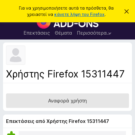
Α
Σύνδεση
Για να χρησιμοποιήσετε αυτά τα πρόσθετα, θα
Α
ν
χρειαστεί να
κάνετε λήψη του Firefox
.
π
Π
α
ό
ρ
ρ
ζ
ρ
ό
Επεκτάσεις
Θέματα
Περισσότερα…
ή
ι
σ
ψ
τ
η
θ
η
σ
ε
η
σ
μ
τ
η
ε
α
ί
Χρήστης Firefox 15311447
ω
π
σ
ρ
η
ς
ο
γ
Αναφορά χρήστη
ρ
ά
μ
Επεκτάσεις από Χρήστης Firefox 15311447
μ
α