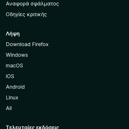
χ
Αναφορά σφάλματος
ε
ι
ς
Οδηγίες κριτικής
κ
ή
σ
Λήψη
ε
Download Firefox
λ
Windows
ί
δ
macOS
α
iOS
τ
η
Android
ς
Linux
M
All
o
z
i
Τελευταίες εκδόσεις