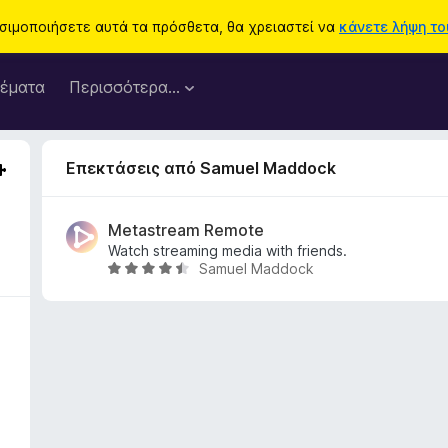
ησιμοποιήσετε αυτά τα πρόσθετα, θα χρειαστεί να
κάνετε λήψη του
έματα
Περισσότερα…
Επεκτάσεις από Samuel Maddock
Metastream Remote
Watch streaming media with friends.
Samuel Maddock
Β
α
θ
μ
ο
λ
ο
γ
ί