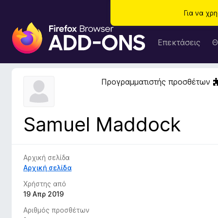
Για να χρ
Π
ρ
Επεκτάσεις
Θ
ό
σ
θ
Προγραμματιστής προσθέτων
ε
τ
α
Samuel Maddock
π
ρ
ο
γ
Αρχική σελίδα
ρ
Αρχική σελίδα
ά
Χρήστης από
μ
19 Απρ 2019
μ
Αριθμός προσθέτων
α