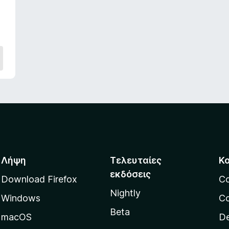
α
4
,
4
α
π
ό
5
Λήψη
Τελευταίες
Κ
εκδόσεις
Download Firefox
C
Nightly
Windows
Co
Beta
macOS
De