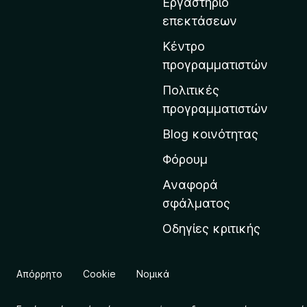
o
Εργαστήριο
η
x
επεκτάσεων
σ
τ
Κέντρο
η
προγραμματιστών
ν
Πολιτικές
α
προγραμματιστών
ρ
Blog κοινότητας
χ
ι
Φόρουμ
κ
Αναφορά
ή
σφάλματος
σ
Οδηγίες κριτικής
ε
λ
ί
Απόρρητο
Cookie
Νομικά
δ
α