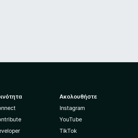
οινότητα
Ακολουθήστε
onnect
Instagram
ntribute
YouTube
veloper
TikTok