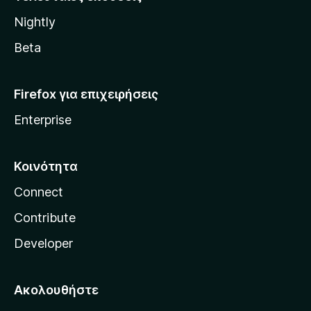
l
Nightly
l
a
Beta
Firefox για επιχειρήσεις
Enterprise
Κοινότητα
Connect
Contribute
Developer
Ακολουθήστε