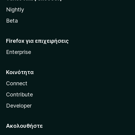
l
Nightly
l
a
Beta
Firefox για επιχειρήσεις
Enterprise
Κοινότητα
Connect
Contribute
Developer
Ακολουθήστε