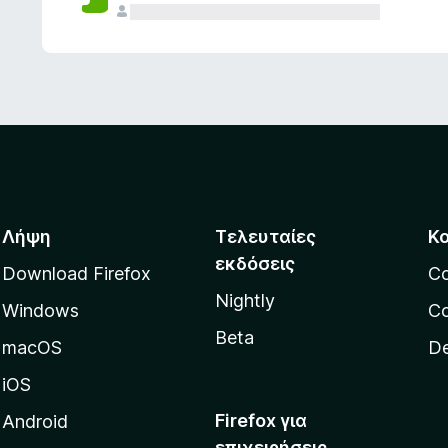
ς
Λήψη
Τελευταίες
Κ
εκδόσεις
Download Firefox
C
Nightly
Windows
Co
Beta
macOS
De
iOS
Firefox για
Android
επιχειρήσεις