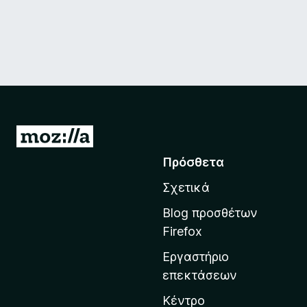
Μ
ε
Πρόσθετα
τ
Σχετικά
ά
β
Blog προσθέτων
α
Firefox
σ
Εργαστήριο
η
επεκτάσεων
σ
τ
Κέντρο