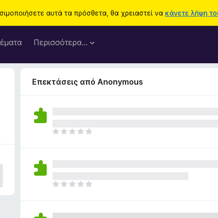
ησιμοποιήσετε αυτά τα πρόσθετα, θα χρειαστεί να
κάνετε λήψη του
έματα
Περισσότερα…
Επεκτάσεις από Anonymous
Δ
ε
ν
υ
π
ά
Δ
ρ
ε
χ
ν
ο
υ