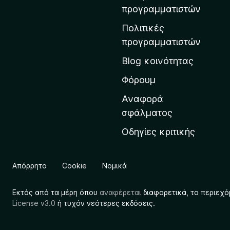
η
προγραμματιστών
ν
Πολιτικές
α
προγραμματιστών
ρ
Blog κοινότητας
χ
ι
Φόρουμ
κ
Αναφορά
ή
σφάλματος
σ
Οδηγίες κριτικής
ε
λ
ί
Απόρρητο
Cookie
Νομικά
δ
α
Εκτός από τα μέρη όπου
αναφέρεται
διαφορετικά, το περιεχό
τ
License v3.0
ή τυχόν νεότερες εκδόσεις.
η