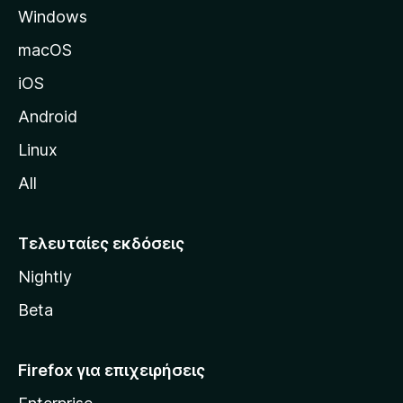
Windows
ί
δ
macOS
α
iOS
τ
η
Android
ς
Linux
M
All
o
z
i
Τελευταίες εκδόσεις
l
Nightly
l
a
Beta
Firefox για επιχειρήσεις