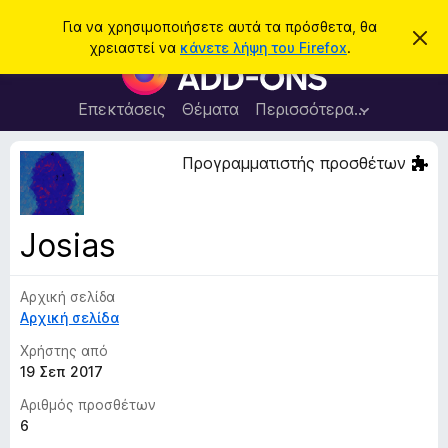
Α
Σύνδεση
Για να χρησιμοποιήσετε αυτά τα πρόσθετα, θα
Α
ν
χρειαστεί να
κάνετε λήψη του Firefox
.
π
Π
α
ό
ρ
ρ
ζ
ρ
ό
Επεκτάσεις
Θέματα
Περισσότερα…
ή
ι
σ
ψ
τ
η
θ
Προγραμματιστής προσθέτων
η
σ
ε
η
σ
μ
τ
η
ε
α
ί
Josias
ω
π
σ
ρ
η
ς
Αρχική σελίδα
ο
Αρχική σελίδα
γ
ρ
Χρήστης από
ά
19 Σεπ 2017
μ
Αριθμός προσθέτων
μ
6
α