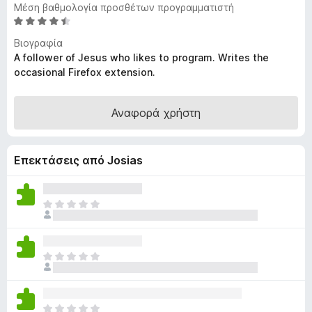
Μέση βαθμολογία προσθέτων προγραμματιστή
τ
Β
ο
α
Βιογραφία
ς
θ
A follower of Jesus who likes to program. Writes the
π
μ
occasional Firefox extension.
ε
ο
λ
ρ
ο
Αναφορά χρήστη
ι
γ
ή
ί
γ
α
Επεκτάσεις από Josias
η
4
σ
,
η
5
Δ
α
ς
ε
π
F
ν
ό
i
υ
5
Δ
r
π
ε
ά
e
ν
ρ
f
υ
χ
Δ