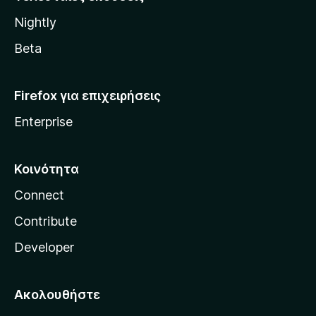
l
Nightly
l
a
Beta
Firefox για επιχειρήσεις
Enterprise
Κοινότητα
Connect
Contribute
Developer
Ακολουθήστε