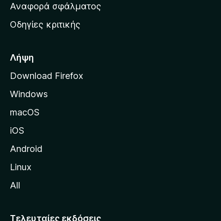
χ
Αναφορά σφάλματος
ε
ι
ς
Οδηγίες κριτικής
κ
ή
σ
Λήψη
ε
Download Firefox
λ
Windows
ί
δ
macOS
α
iOS
τ
η
Android
ς
Linux
M
All
o
z
i
Τελευταίες εκδόσεις