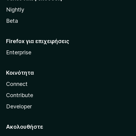
l
Nightly
l
a
Beta
Firefox για επιχειρήσεις
Enterprise
Κοινότητα
Connect
Contribute
Developer
Ακολουθήστε