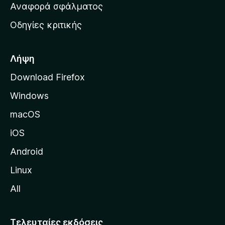
χ
Αναφορά σφάλματος
ε
ι
ς
Οδηγίες κριτικής
κ
ή
σ
Λήψη
ε
Download Firefox
λ
Windows
ί
δ
macOS
α
iOS
τ
η
Android
ς
Linux
M
All
o
z
i
Τελευταίες εκδόσεις