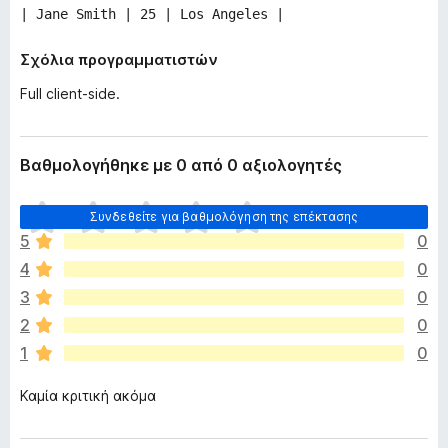
| Jane Smith | 25 | Los Angeles |
Σχόλια προγραμματιστών
Full client-side.
Βαθμολογήθηκε με 0 από 0 αξιολογητές
Δ
Συνδεθείτε για βαθμολόγηση της επέκτασης
ε
5
0
ν
4
0
υ
π
3
0
ά
2
0
ρ
1
0
χ
ο
Καμία κριτική ακόμα
υ
ν
α