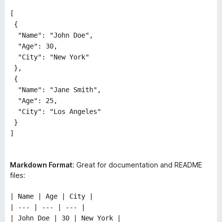
[
{
"Name": "John Doe",
"Age": 30,
"City": "New York"
},
{
"Name": "Jane Smith",
"Age": 25,
"City": "Los Angeles"
}
]
Markdown Format
: Great for documentation and README
files:
| Name | Age | City |
| --- | --- | --- |
| John Doe | 30 | New York |