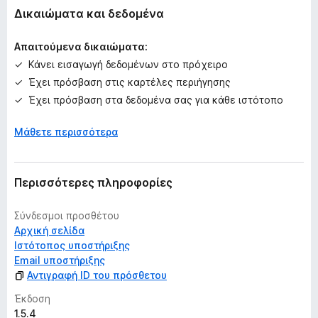
κ
Δικαιώματα και δεδομένα
ό
μ
Απαιτούμενα δικαιώματα:
η
Κάνει εισαγωγή δεδομένων στο πρόχειρο
β
Έχει πρόσβαση στις καρτέλες περιήγησης
α
θ
Έχει πρόσβαση στα δεδομένα σας για κάθε ιστότοπο
μ
ο
Μάθετε περισσότερα
λ
ο
γ
Περισσότερες πληροφορίες
ί
ε
Σύνδεσμοι προσθέτου
ς
Αρχική σελίδα
Ιστότοπος υποστήριξης
Email υποστήριξης
Αντιγραφή ID του πρόσθετου
Έκδοση
1.5.4