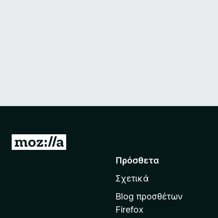
Μ
ε
Πρόσθετα
τ
Σχετικά
ά
β
Blog προσθέτων
α
Firefox