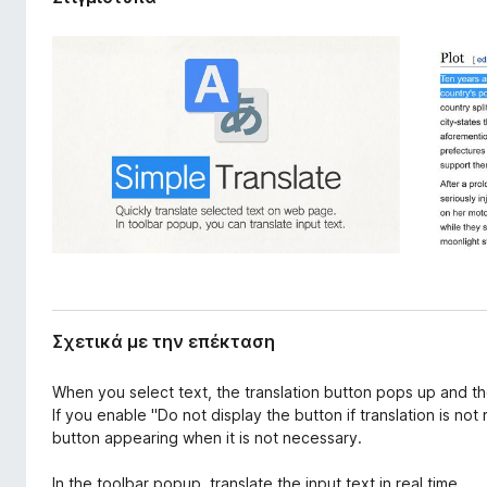
π
τ
έ
ο
κ
ς
τ
π
α
σ
ε
η
ρ
ς
ι
ή
γ
η
σ
η
ς
Σχετικά με την επέκταση
F
i
When you select text, the translation button pops up and the 
r
If you enable "Do not display the button if translation is not
e
button appearing when it is not necessary.
f
In the toolbar popup, translate the input text in real time.