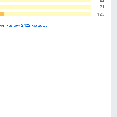
31
123
ση και των 2.122 κριτικών