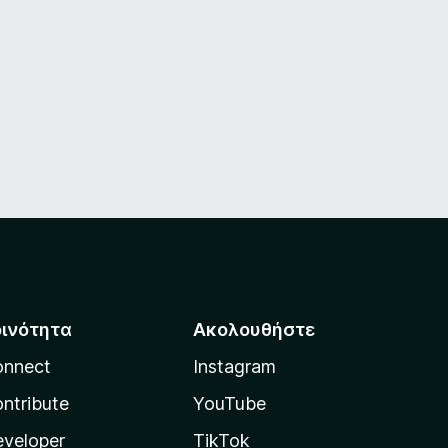
οινότητα
Ακολουθήστε
onnect
Instagram
ntribute
YouTube
veloper
TikTok