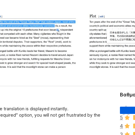
Βαθμο
Δ
translation is displayed instantly.
ε
 required" option, you will not get frustrated by the
5
ν
4
υ
π
3