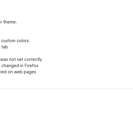
ς
er theme.
t custom colors.
 tab
 was not set correctly
 changed in Firefox
ayed on web pages