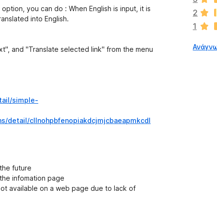
ά
ption, you can do : When English is input, it is
2
ρ
ranslated into English.
1
χ
ο
Ανάγνω
υ
xt", and "Translate selected link" from the menu
ν
α
κ
ό
μ
ail/simple-
η
β
ns/detail/cllnohpbfenopiakdcjmjcbaeapmkcdl
α
θ
μ
ο
the future
λ
the infomation page
ο
not available on a web page due to lack of
γ
ί
ε