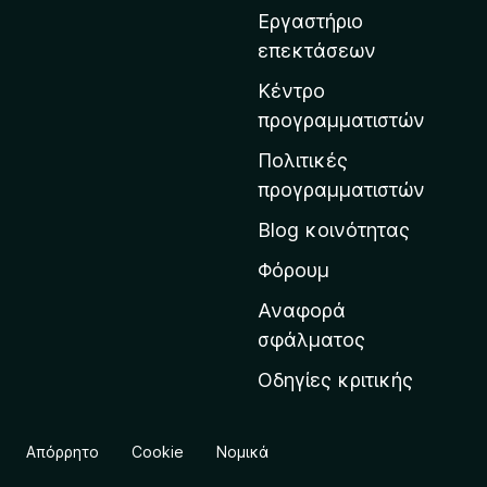
σ
Εργαστήριο
η
επεκτάσεων
σ
τ
Κέντρο
η
προγραμματιστών
ν
Πολιτικές
α
προγραμματιστών
ρ
Blog κοινότητας
χ
ι
Φόρουμ
κ
Αναφορά
ή
σφάλματος
σ
Οδηγίες κριτικής
ε
λ
ί
Απόρρητο
Cookie
Νομικά
δ