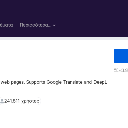
έματα
Περισσότερα…
Λήψη α
on web pages. Supports Google Translate and DeepL
241.811 χρήστες
241.811 χρήστες