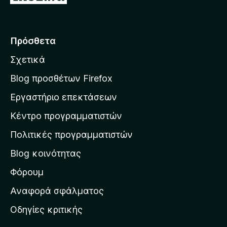
ε
τ
ά
Πρόσθετα
β
Σχετικά
α
σ
Blog προσθέτων Firefox
η
Εργαστήριο επεκτάσεων
σ
Κέντρο προγραμματιστών
τ
η
Πολιτικές προγραμματιστών
ν
Blog κοινότητας
α
ρ
Φόρουμ
χ
Αναφορά σφάλματος
ι
Οδηγίες κριτικής
κ
ή