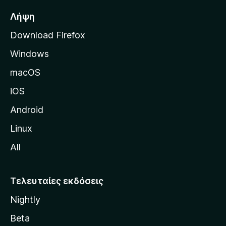
σ
Λήψη
ε
Download Firefox
λ
Windows
ί
δ
macOS
α
iOS
τ
η
Android
ς
Linux
M
All
o
z
i
Τελευταίες εκδόσεις
l
Nightly
l
a
Beta