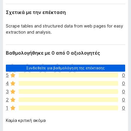
έ
τ
κ
Σχετικά με την επέκταση
ο
τ
ς
α
σ
Scrape tables and structured data from web pages for easy
π
η
extraction and analysis.
ε
ς
ρ
ι
Βαθμολογήθηκε με 0 από 0 αξιολογητές
ή
γ
Δ
η
Συνδεθείτε για βαθμολόγηση της επέκτασης
ε
5
0
σ
ν
η
4
0
υ
ς
π
3
0
F
ά
2
0
ρ
i
1
0
χ
r
ο
e
Καμία κριτική ακόμα
υ
f
ν