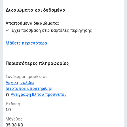
o
α
x
κ
Δικαιώματα και δεδομένα
ό
μ
Απαιτούμενα δικαιώματα:
η
Έχει πρόσβαση στις καρτέλες περιήγησης
β
α
Μάθετε περισσότερα
θ
μ
ο
λ
Περισσότερες πληροφορίες
ο
γ
Σύνδεσμοι προσθέτου
ί
Αρχική σελίδα
ε
Ιστότοπος υποστήριξης
ς
Αντιγραφή ID του πρόσθετου
Έκδοση
1.0
Μέγεθος
35,38 KB