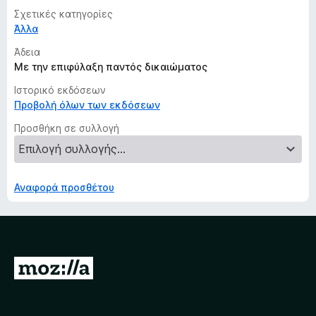
Σχετικές κατηγορίες
Άλλα
Άδεια
Με την επιφύλαξη παντός δικαιώματος
Ιστορικό εκδόσεων
Προβολή όλων των εκδόσεων
Προσθήκη σε συλλογή
Αναφορά προσθέτου
Μ
ε
τ