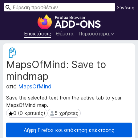
Α
Σύνδεση
ν
Π
α
ρ
ζ
ό
Επεκτάσεις
Θέματα
Περισσότερα…
ή
σ
τ
θ
Μ
η
ε
ε
σ
MapsOfMind: Save to
τ
τ
η
α
α
mindmap
δ
π
ε
ρ
από
MapsOfMind
δ
ο
ο
Save the selected text from the active tab to your
γ
μ
MapsOfMind map.
ρ
έ
0 (0 κριτικές)
5 χρήστες
0 (0 κριτικές)
5 χρήστες
ν
ά
α
μ
ε
μ
Λήψη Firefox και απόκτηση επέκτασης
π
α