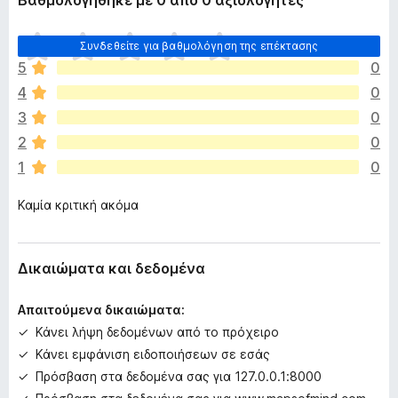
Βαθμολογήθηκε με 0 από 0 αξιολογητές
Δ
Συνδεθείτε για βαθμολόγηση της επέκτασης
ε
5
0
ν
4
0
υ
π
3
0
ά
2
0
ρ
1
0
χ
ο
Καμία κριτική ακόμα
υ
ν
α
κ
Δικαιώματα και δεδομένα
ό
μ
Απαιτούμενα δικαιώματα:
η
Κάνει λήψη δεδομένων από το πρόχειρο
β
Κάνει εμφάνιση ειδοποιήσεων σε εσάς
α
θ
Πρόσβαση στα δεδομένα σας για 127.0.0.1:8000
μ