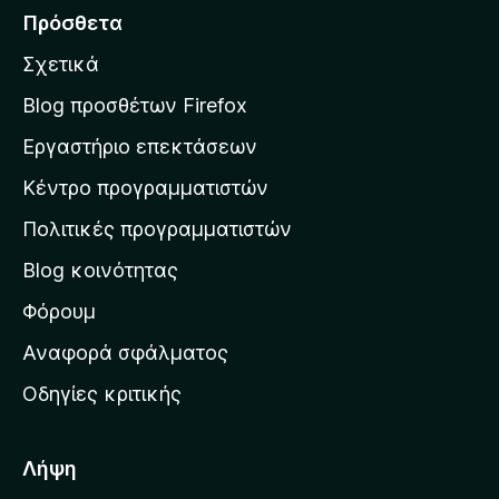
ά
Πρόσθετα
β
Σχετικά
α
σ
Blog προσθέτων Firefox
η
Εργαστήριο επεκτάσεων
σ
Κέντρο προγραμματιστών
τ
η
Πολιτικές προγραμματιστών
ν
Blog κοινότητας
α
ρ
Φόρουμ
χ
Αναφορά σφάλματος
ι
Οδηγίες κριτικής
κ
ή
σ
Λήψη
ε