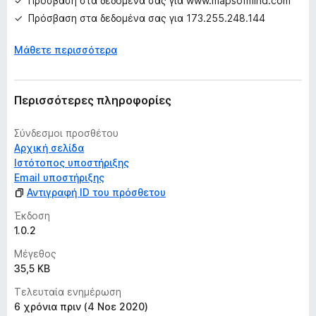
Πρόσβαση στα δεδομένα σας για www.mapsofmind.com
ο
Πρόσβαση στα δεδομένα σας για 173.255.248.144
λ
ο
Μάθετε περισσότερα
γ
ί
ε
Περισσότερες πληροφορίες
ς
Σύνδεσμοι προσθέτου
Αρχική σελίδα
Ιστότοπος υποστήριξης
Email υποστήριξης
Αντιγραφή ID του πρόσθετου
Έκδοση
1.0.2
Μέγεθος
35,5 KB
Τελευταία ενημέρωση
6 χρόνια πριν (4 Νοε 2020)