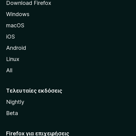
Download Firefox
λ
Windows
ί
δ
macOS
α
iOS
τ
η
Android
ς
Linux
M
All
o
z
i
Τελευταίες εκδόσεις
l
Nightly
l
a
Beta
Firefox για επιχειρήσεις