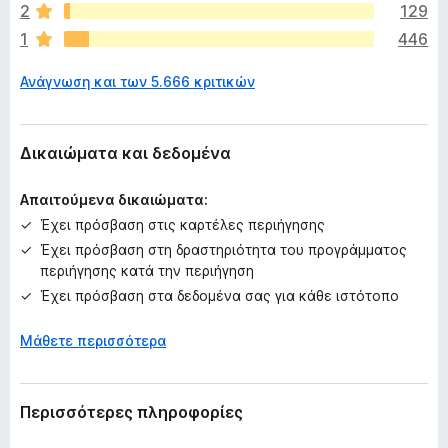
ά
2
129
ρ
1
446
χ
ο
Ανάγνωση και των 5.666 κριτικών
υ
ν
α
κ
Δικαιώματα και δεδομένα
ό
μ
Απαιτούμενα δικαιώματα:
η
Έχει πρόσβαση στις καρτέλες περιήγησης
β
Έχει πρόσβαση στη δραστηριότητα του προγράμματος
α
περιήγησης κατά την περιήγηση
θ
μ
Έχει πρόσβαση στα δεδομένα σας για κάθε ιστότοπο
ο
λ
Μάθετε περισσότερα
ο
γ
ί
Περισσότερες πληροφορίες
ε
ς