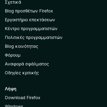
Σχετικά
α
σ
Blog προσθέτων Firefox
η
Εργαστήριο επεκτάσεων
σ
Κέντρο προγραμματιστών
τ
η
Πολιτικές προγραμματιστών
ν
Blog κοινότητας
α
ρ
Φόρουμ
χ
Αναφορά σφάλματος
ι
Οδηγίες κριτικής
κ
ή
σ
Λήψη
ε
Download Firefox
λ
Windows
ί