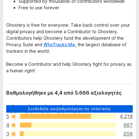
Supported by thousands of contributors worldwide
Free to use forever
Ghostery is free for everyone. Take back control over your
digital privacy and become a Contributor to Ghostery.
Contributors help Ghostery fund the development of the
Privacy Suite and
WhoTracks.Me
, the largest database of
trackers in the world.
Become a Contributor and help Ghostery fight for privacy as
a human right!
Βαθμολογήθηκε με 4,4 από 5.666 αξιολογητές
Δ
Συνδεθείτε για βαθμολόγηση της επέκτασης
ε
5
4.218
ν
4
667
υ
π
3
206