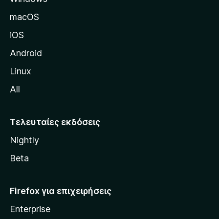
δ
macOS
α
iOS
τ
η
Android
ς
Linux
M
All
o
z
i
Τελευταίες εκδόσεις
l
Nightly
l
a
Beta
Firefox για επιχειρήσεις
Enterprise