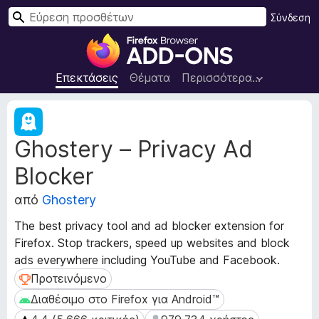
Α
Σύνδεση
ν
Π
α
ρ
ζ
ό
Επεκτάσεις
Θέματα
Περισσότερα…
ή
σ
τ
θ
Μ
η
ε
ε
σ
Ghostery – Privacy Ad
τ
τ
η
α
α
Blocker
δ
π
ε
ρ
από
Ghostery
δ
ο
ο
The best privacy tool and ad blocker extension for
γ
μ
Firefox. Stop trackers, speed up websites and block
ρ
έ
ads everywhere including YouTube and Facebook.
ν
ά
α
Προτεινόμενο
Προτεινόμενο
μ
ε
μ
Διαθέσιμο στο Firefox για Android™
Διαθέσιμο στο Firefox για Android™
π
α