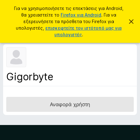
Α
Σύνδεση
Για να χρησιμοποιήσετε τις επεκτάσεις για Android,
ν
θα χρειαστείτε το
Firefox για Android
. Για να
Π
α
εξερευνήσετε τα πρόσθετα του Firefox για
Α
ρ
π
υπολογιστές,
επισκεφτείτε τον ιστότοπό μας για
ζ
ό
ό
υπολογιστές
.
ή
ρ
σ
ρ
τ
ι
θ
η
ψ
ε
η
σ
σ
τ
η
η
α
μ
Gigorbyte
ε
π
ί
ρ
ω
σ
ο
η
γ
ς
Αναφορά χρήστη
ρ
ά
μ
μ
α