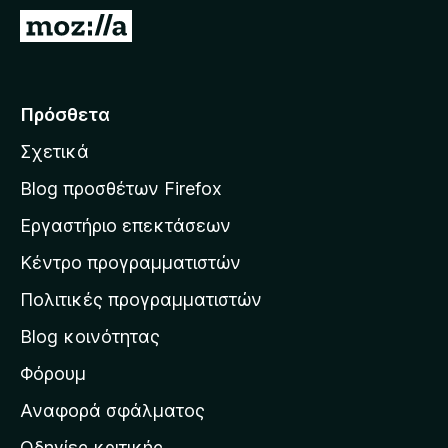
τ
Μ
ο
ε
ς
τ
π
ά
Πρόσθετα
ε
β
ρ
Σχετικά
α
ι
σ
ή
Blog προσθέτων Firefox
γ
η
Εργαστήριο επεκτάσεων
η
σ
σ
Κέντρο προγραμματιστών
τ
η
η
Πολιτικές προγραμματιστών
ς
ν
F
Blog κοινότητας
α
i
ρ
Φόρουμ
r
χ
e
Αναφορά σφάλματος
f
ι
Οδηγίες κριτικής