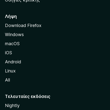
o
κ
x
ή
σ
Λήψη
ε
Download Firefox
λ
Windows
ί
δ
macOS
α
iOS
τ
η
Android
ς
Linux
M
All
o
z
i
Τελευταίες εκδόσεις
l
Nightly
l