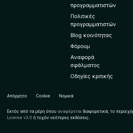
η
προγραμματιστών
ν
Πολιτικές
α
προγραμματιστών
ρ
Blog κοινότητας
χ
ι
Φόρουμ
κ
Αναφορά
ή
σφάλματος
σ
Οδηγίες κριτικής
ε
λ
ί
Απόρρητο
Cookie
Νομικά
δ
α
Εκτός από τα μέρη όπου
αναφέρεται
διαφορετικά, το περιεχό
τ
License v3.0
ή τυχόν νεότερες εκδόσεις.
η