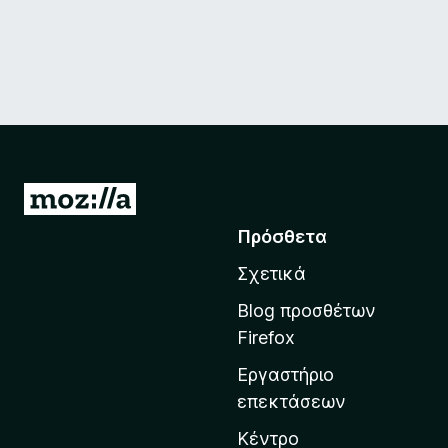
Μ
ε
Πρόσθετα
τ
Σχετικά
ά
β
Blog προσθέτων
α
Firefox
σ
Εργαστήριο
η
επεκτάσεων
σ
τ
Κέντρο