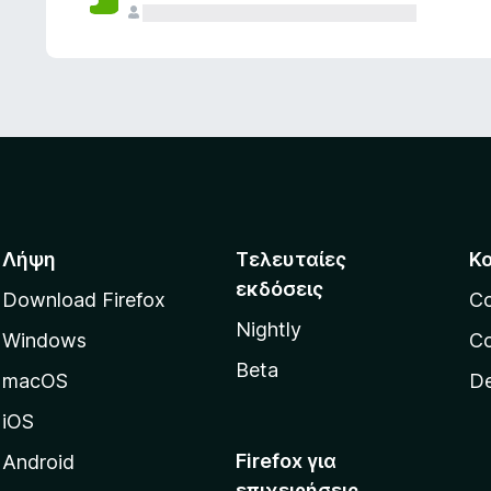
ς
Λήψη
Τελευταίες
Κ
εκδόσεις
Download Firefox
C
Nightly
Windows
Co
Beta
macOS
De
iOS
Firefox για
Android
επιχειρήσεις