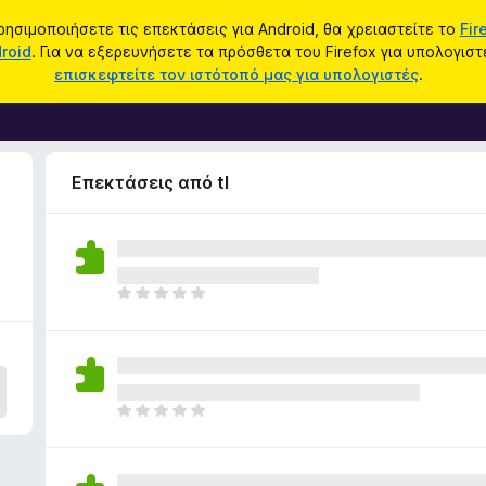
ρησιμοποιήσετε τις επεκτάσεις για Android, θα χρειαστείτε το
Fir
roid
. Για να εξερευνήσετε τα πρόσθετα του Firefox για υπολογιστ
επισκεφτείτε τον ιστότοπό μας για υπολογιστές
.
Επεκτάσεις από tl
Δ
ε
ν
υ
π
ά
Δ
ρ
ε
χ
ν
ο
υ