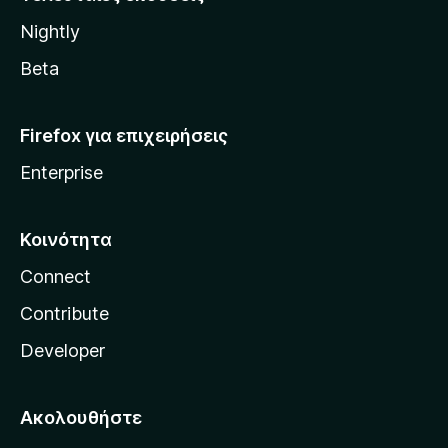
l
Nightly
l
a
Beta
Firefox για επιχειρήσεις
Enterprise
Κοινότητα
Connect
Contribute
Developer
Ακολουθήστε