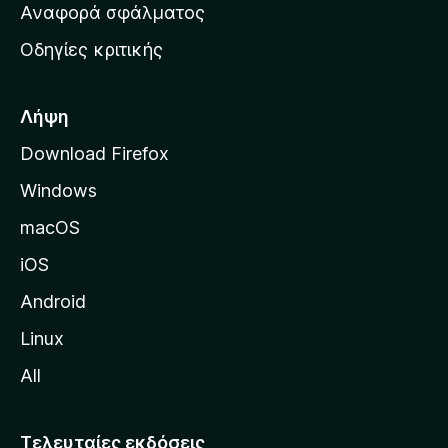
χ
Αναφορά σφάλματος
ε
ι
ς
Οδηγίες κριτικής
κ
ή
σ
Λήψη
ε
Download Firefox
λ
Windows
ί
δ
macOS
α
iOS
τ
η
Android
ς
Linux
M
All
o
z
i
Τελευταίες εκδόσεις