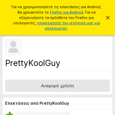
Α
Σύνδεση
Για να χρησιμοποιήσετε τις επεκτάσεις για Android,
ν
θα χρειαστείτε το
Firefox για Android
. Για να
Π
α
εξερευνήσετε τα πρόσθετα του Firefox για
Α
ρ
π
υπολογιστές,
επισκεφτείτε τον ιστότοπό μας για
ζ
ό
ό
υπολογιστές
.
ή
ρ
σ
ρ
τ
ι
θ
η
ψ
ε
η
σ
σ
τ
η
η
α
μ
PrettyKoolGuy
ε
π
ί
ρ
ω
σ
ο
η
γ
ς
Αναφορά χρήστη
ρ
ά
μ
Επεκτάσεις από PrettyKoolGuy
μ
α