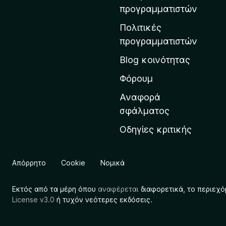
η
προγραμματιστών
ν
Πολιτικές
α
προγραμματιστών
ρ
Blog κοινότητας
χ
ι
Φόρουμ
κ
Αναφορά
ή
σφάλματος
σ
Οδηγίες κριτικής
ε
λ
ί
Απόρρητο
Cookie
Νομικά
δ
α
Εκτός από τα μέρη όπου
αναφέρεται
διαφορετικά, το περιεχό
τ
License v3.0
ή τυχόν νεότερες εκδόσεις.
η