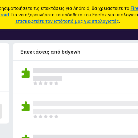
ρησιμοποιήσετε τις επεκτάσεις για Android, θα χρειαστείτε το
Fir
roid
. Για να εξερευνήσετε τα πρόσθετα του Firefox για υπολογιστ
επισκεφτείτε τον ιστότοπό μας για υπολογιστές
.
Επεκτάσεις από bdyxwh
Δ
ε
ν
υ
π
ά
Δ
ρ
ε
χ
ν
ο
υ