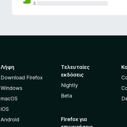
ς
Λήψη
Τελευταίες
Κ
εκδόσεις
Download Firefox
C
Nightly
Windows
Co
Beta
macOS
De
iOS
Firefox για
Android
επιχειρήσεις