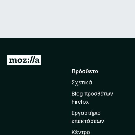
Μ
ε
Πρόσθετα
τ
Σχετικά
ά
β
Blog προσθέτων
α
Firefox
σ
Εργαστήριο
η
επεκτάσεων
σ
τ
Κέντρο