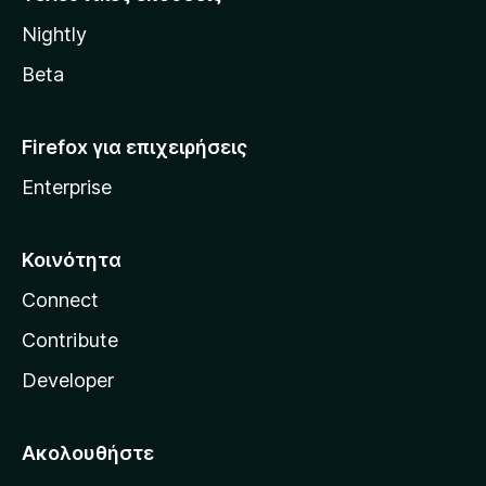
l
Nightly
l
a
Beta
Firefox για επιχειρήσεις
Enterprise
Κοινότητα
Connect
Contribute
Developer
Ακολουθήστε