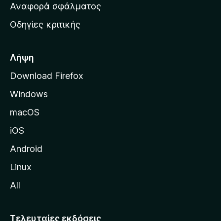
χ
Αναφορά σφάλματος
ε
ι
ς
Οδηγίες κριτικής
κ
ή
σ
Λήψη
ε
Download Firefox
λ
Windows
ί
δ
macOS
α
iOS
τ
η
Android
ς
Linux
M
All
o
z
i
Τελευταίες εκδόσεις