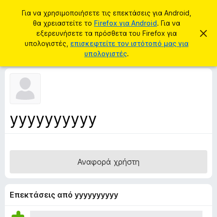
Α
Σύνδεση
Για να χρησιμοποιήσετε τις επεκτάσεις για Android,
ν
θα χρειαστείτε το
Firefox για Android
. Για να
Π
α
εξερευνήσετε τα πρόσθετα του Firefox για
Α
ρ
π
υπολογιστές,
επισκεφτείτε τον ιστότοπό μας για
ζ
ό
ό
υπολογιστές
.
ή
ρ
σ
ρ
τ
ι
θ
η
ψ
ε
η
σ
σ
τ
η
η
α
μ
yyyyyyyyyy
ε
π
ί
ρ
ω
σ
ο
η
γ
ς
Αναφορά χρήστη
ρ
ά
μ
Επεκτάσεις από yyyyyyyyyy
μ
α