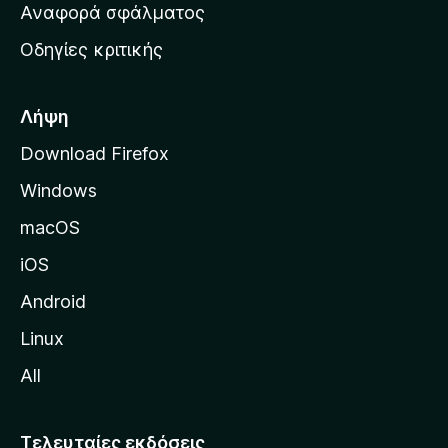
χ
Αναφορά σφάλματος
ε
ι
ς
Οδηγίες κριτικής
κ
ή
σ
Λήψη
ε
Download Firefox
λ
Windows
ί
δ
macOS
α
iOS
τ
η
Android
ς
Linux
M
All
o
z
i
Τελευταίες εκδόσεις