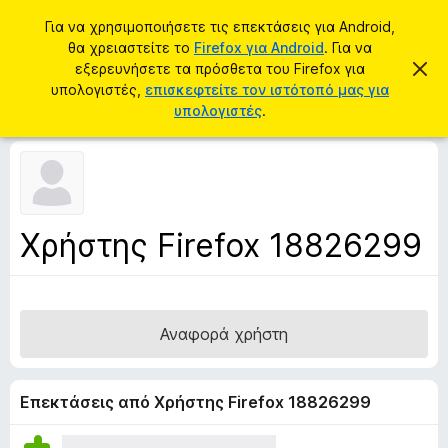
Α
Σύνδεση
Για να χρησιμοποιήσετε τις επεκτάσεις για Android,
ν
θα χρειαστείτε το
Firefox για Android
. Για να
Π
α
εξερευνήσετε τα πρόσθετα του Firefox για
Α
ρ
π
υπολογιστές,
επισκεφτείτε τον ιστότοπό μας για
ζ
ό
ό
υπολογιστές
.
ή
ρ
σ
ρ
τ
ι
θ
η
ψ
ε
η
σ
σ
τ
η
η
α
μ
Χρήστης Firefox 18826299
ε
π
ί
ρ
ω
σ
ο
η
γ
ς
Αναφορά χρήστη
ρ
ά
μ
Επεκτάσεις από Χρήστης Firefox 18826299
μ
α