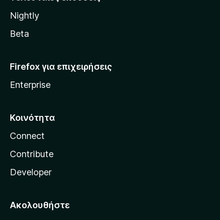
l
Nightly
l
a
Beta
Firefox για επιχειρήσεις
Enterprise
Κοινότητα
Connect
Contribute
Developer
Ακολουθήστε