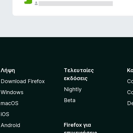
ς
Λήψη
Τελευταίες
Κ
εκδόσεις
Download Firefox
C
Nightly
Windows
Co
Beta
macOS
De
iOS
Firefox για
Android
επιχειρήσεις