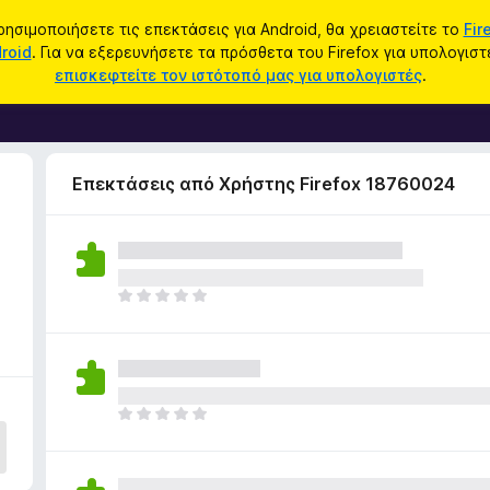
ρησιμοποιήσετε τις επεκτάσεις για Android, θα χρειαστείτε το
Fir
roid
. Για να εξερευνήσετε τα πρόσθετα του Firefox για υπολογιστ
επισκεφτείτε τον ιστότοπό μας για υπολογιστές
.
Επεκτάσεις από Χρήστης Firefox 18760024
6
Δ
ε
ν
υ
π
ά
Δ
ρ
ε
χ
ν
ο
υ