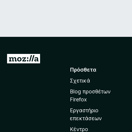
Μ
ε
Πρόσθετα
τ
Σχετικά
ά
β
Blog προσθέτων
α
Firefox
σ
Εργαστήριο
η
επεκτάσεων
σ
τ
Κέντρο