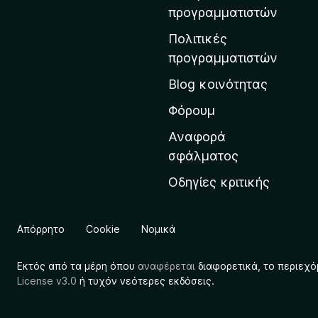
η
προγραμματιστών
ν
Πολιτικές
α
προγραμματιστών
ρ
Blog κοινότητας
χ
ι
Φόρουμ
κ
Αναφορά
ή
σφάλματος
σ
Οδηγίες κριτικής
ε
λ
ί
Απόρρητο
Cookie
Νομικά
δ
α
Εκτός από τα μέρη όπου
αναφέρεται
διαφορετικά, το περιεχό
τ
License v3.0
ή τυχόν νεότερες εκδόσεις.
η