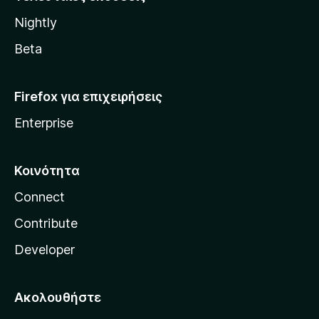
l
Nightly
l
a
Beta
Firefox για επιχειρήσεις
Enterprise
Κοινότητα
Connect
Contribute
Developer
Ακολουθήστε