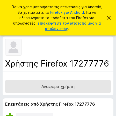
Α
Σύνδεση
Για να χρησιμοποιήσετε τις επεκτάσεις για Android,
ν
θα χρειαστείτε το
Firefox για Android
. Για να
Π
α
εξερευνήσετε τα πρόσθετα του Firefox για
Α
ρ
π
υπολογιστές,
επισκεφτείτε τον ιστότοπό μας για
ζ
ό
ό
υπολογιστές
.
ή
ρ
σ
ρ
τ
ι
θ
η
ψ
ε
η
σ
σ
τ
η
η
α
μ
Χρήστης Firefox 17277776
ε
π
ί
ρ
ω
σ
ο
η
γ
ς
Αναφορά χρήστη
ρ
ά
μ
Επεκτάσεις από Χρήστης Firefox 17277776
μ
α