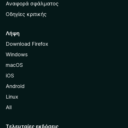
χ
Αναφορά σφάλματος
ε
ι
ς
Οδηγίες κριτικής
κ
ή
σ
Λήψη
ε
Download Firefox
λ
Windows
ί
δ
macOS
α
iOS
τ
η
Android
ς
Linux
M
All
o
z
i
Τελευταίες εκδόσεις