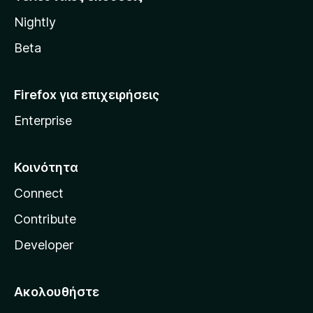
l
Nightly
l
a
Beta
Firefox για επιχειρήσεις
Enterprise
Κοινότητα
Connect
Contribute
Developer
Ακολουθήστε