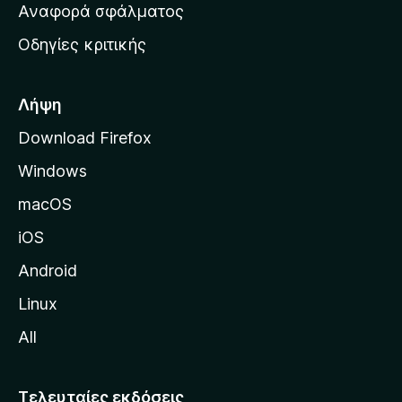
χ
Αναφορά σφάλματος
ε
ι
ς
Οδηγίες κριτικής
κ
ή
σ
Λήψη
ε
Download Firefox
λ
Windows
ί
δ
macOS
α
iOS
τ
η
Android
ς
Linux
M
All
o
z
i
Τελευταίες εκδόσεις