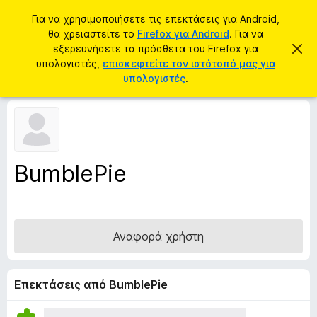
Α
Σύνδεση
Για να χρησιμοποιήσετε τις επεκτάσεις για Android,
ν
θα χρειαστείτε το
Firefox για Android
. Για να
Π
α
εξερευνήσετε τα πρόσθετα του Firefox για
Α
ρ
π
υπολογιστές,
επισκεφτείτε τον ιστότοπό μας για
ζ
ό
ό
υπολογιστές
.
ή
ρ
σ
ρ
τ
ι
θ
η
ψ
ε
η
σ
σ
τ
η
η
α
μ
BumblePie
ε
π
ί
ρ
ω
σ
ο
η
γ
ς
Αναφορά χρήστη
ρ
ά
μ
Επεκτάσεις από BumblePie
μ
α