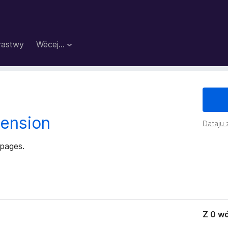
rastwy
Wěcej…
tension
Dataju
 pages.
Z 0 w