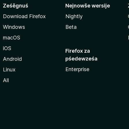
Ześěgnuś
Nejnowše wersije
Download Firefox
Nightly
Windows
Beta
macOS
iOS
Firefox za
pśedewześa
Android
Enterprise
Linux
All