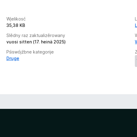
s
u
Wjelikosć
35,38 KB
Slědny raz zaktualizěrowany
W
vuosi sitten (17. heinä 2025)
Pśiswójźbne kategorije
Druge