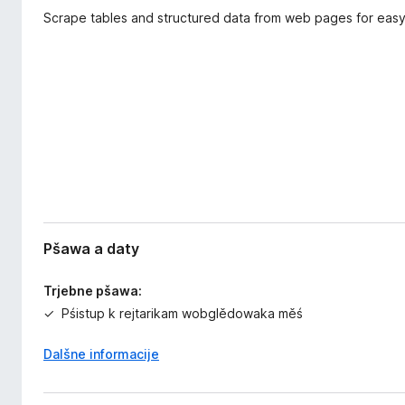
r
r
Scrape tables and structured data from web pages for easy 
j
o
e
w
n
s
j
a
e
r
Pšawa a daty
Trjebne pšawa:
Pśistup k rejtarikam wobglědowaka měś
Dalšne informacije