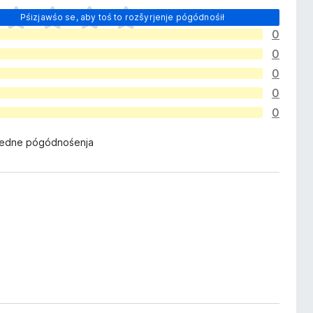
Pśizjawśo se, aby toś to rozšyrjenje pógódnośił
0
0
0
0
0
žedne pógódnośenja