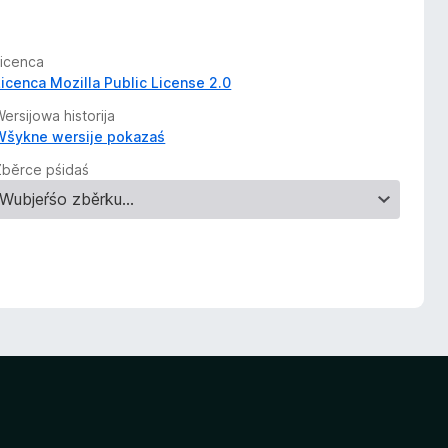
Licenca
Licenca Mozilla Public License 2.0
ersijowa historija
Wšykne wersije pokazaś
Zběrce pśidaś