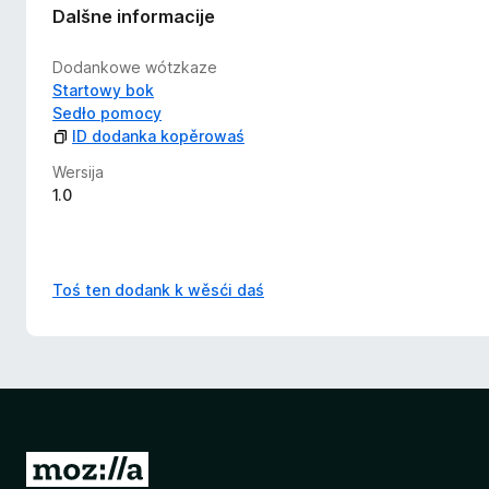
Dalšne informacije
Dodankowe wótzkaze
Startowy bok
Sedło pomocy
ID dodanka kopěrowaś
Wersija
1.0
Toś ten dodank k wěsći daś
K