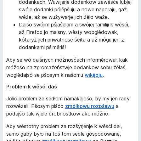
dodankach. Wuwijarje dodankow zawěsće lubjej
swóje dodanki pólěpšuju a nowe naporaju, gaž
wěźe, až se wužywarje jich źěło waže.
Dajśo swójim pśjaśelam a swójej familiji k wěsći,
až Firefox jo malsny, wěsty wobglědowak,
kótaryž jich priwatnosć šćita a až mógu jen z
dodankami pśiměriś!
Aby se wó dalšnych móžnosćach informěrował, kak
móžośo na zgromaźeństwje dodankow sobu źěłaś,
woglědajsó se pšosym k našomu
wikijoju
.
Problem k wěsći daś
Jolic problem ze sedłom namakajośo, by my jen rady
rozwězali. Pšosym pišćo
zmólkowu rozpšawu
a
pódajśo tak wjele drobnostkow ako móžno.
Aby wěstotny problem za rozšyrjenje k wěsći dał,
samo gaby było na toś tom sedle góspodowane,