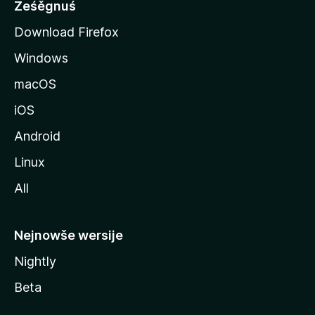
o
Ześěgnuś
z
Download Firefox
i
Windows
l
l
macOS
a
iOS
Android
Linux
All
Nejnowše wersije
Nightly
Beta