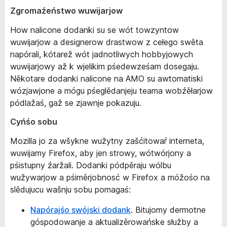
r
Zgromaźeństwo wuwijarjow
o
How nalicone dodanki su se wót towzyntow
w
wuwijarjow a designerow drastwow z cełego swěta
s
napórali, kótarež wót jadnotliwych hobbyjowych
e
wuwijarjowy až k wjelikim pśedewześam dosegaju.
r
Někotare dodanki nalicone na AMO su awtomatiski
wózjawjone a mógu pśeglědanjeju teama wobźěłarjow
pódlažaś, gaž se zjawnje pokazuju.
Cyńśo sobu
Mozilla jo za wšykne wužytny zašćitowaŕ interneta,
wuwijamy Firefox, aby jen strowy, wótwórjony a
pśistupny źaržali. Dodanki pódpěraju wólbu
wužywarjow a pśiměrjobnosć w Firefox a móžośo na
slědujucu wašnju sobu pomagaś:
Napórajśo swójski dodank
. Bitujomy dermotne
góspodowanje a aktualizěrowańske słužby a