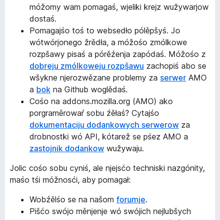
móžomy wam pomagaś, wjeliki krejz wužywarjow
dostaś.
Pomagajśo toś to websedło pólěpšyś. Jo
wótwórjonego žrědła, a móžośo zmólkowe
rozpšawy pisaś a pórěźenja zapódaś. Móžośo z
dobreju zmólkoweju rozpšawu
zachopiś abo se
wšykne njerozwězane problemy za
serwer
AMO
a
bok
na Github woglědaś.
Cośo na addons.mozilla.org (AMO) ako
porgraměrowaŕ sobu źěłaś? Cytajśo
dokumentaciju dodankowych serwerow
za
drobnostki wó API, kótarež se pśez AMO a
zastojnik dodankow
wužywaju.
Jolic cośo sobu cyniś, ale njejsćo techniski nazgónity,
maśo tśi móžnosći, aby pomagał:
Wobźělśo se na našom
forumje
.
Pišćo swójo měnjenje wó swójich nejlubšych