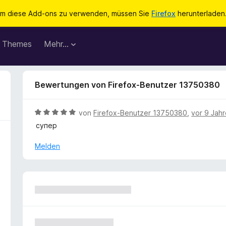
m diese Add-ons zu verwenden, müssen Sie
Firefox
herunterladen
Themes
Mehr…
Bewertungen von Firefox-Benutzer 13750380
B
von
Firefox-Benutzer 13750380
,
vor 9 Jah
e
супер
w
e
Melden
r
t
e
t
m
i
t