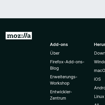
Z
u
Add-ons
Heru
r
Über
Downl
M
o
Firefox-Add-ons-
Wind
z
Blog
mac
i
Erweiterungs-
l
iOS
Workshop
l
Andr
a
Entwickler-
Linux
-
Zentrum
S