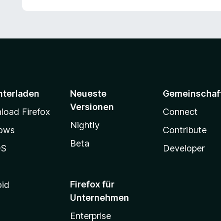
nterladen
Neueste
Gemeinschaf
Versionen
oad Firefox
Connect
Nightly
ows
Contribute
Beta
OS
Developer
Firefox für
oid
Unternehmen
Enterprise