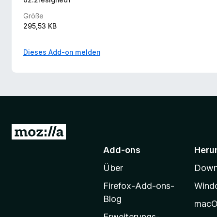
Größe
295,53 KB
Dieses Add-on melden
Z
u
Add-ons
Heru
r
Über
Downl
M
o
Firefox-Add-ons-
Wind
z
Blog
mac
i
Erweiterungs-