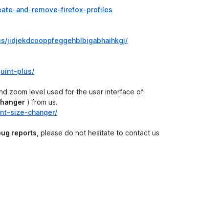
r
eate-and-remove-firefox-profiles
t
u
n
us/jidjekdcooppfeggehblbigabhaihkgj/
g
e
n
uint-plus/
v
o
and zoom level used for the user interface of
r
Changer
) from us.
ont-size-changer/
bug reports
, please do not hesitate to contact us