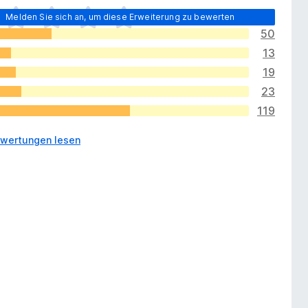
Melden Sie sich an, um diese Erweiterung zu bewerten
50
13
19
23
119
wertungen lesen