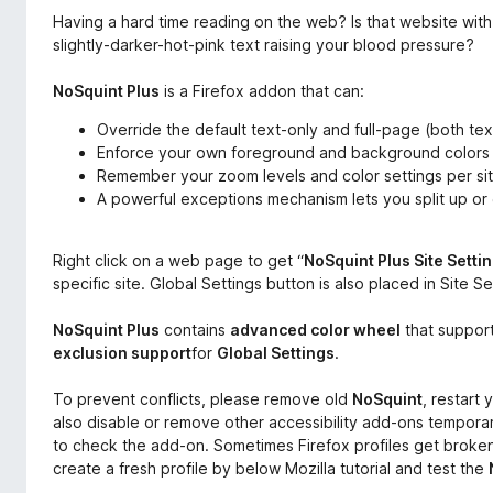
r
f
Having a hard time reading on the web? Is that website with 
w
o
slightly-darker-hot-pink text raising your blood pressure?
e
x
i
NoSquint Plus
is a Firefox addon that can:
-
t
e
B
Override the default text-only and full-page (both tex
r
r
Enforce your own foreground and background colors
u
o
Remember your zoom levels and color settings per sit
n
A powerful exceptions mechanism lets you split up or 
w
g
s
e
Right click on a web page to get “
NoSquint Plus Site Setti
r
specific site. Global Settings button is also placed in Site Se
NoSquint Plus
contains
advanced color wheel
that support
exclusion support
for
Global Settings
.
To prevent conflicts, please remove old
NoSquint
, restart
also disable or remove other accessibility add-ons temporari
to check the add-on. Sometimes Firefox profiles get brok
create a fresh profile by below Mozilla tutorial and test the