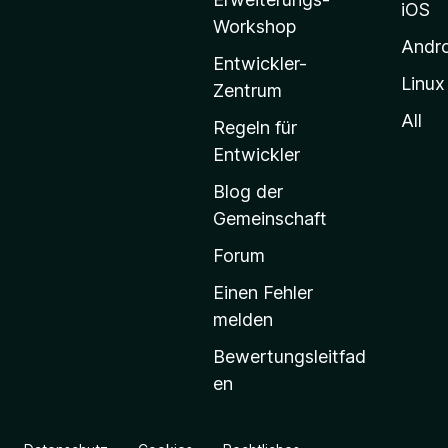
l
iOS
Workshop
l
Andr
a
Entwickler-
Linux
-
Zentrum
S
All
Regeln für
t
Entwickler
a
Blog der
r
Gemeinschaft
t
s
Forum
e
Einen Fehler
i
melden
t
Bewertungsleitfad
e
en
g
e
h