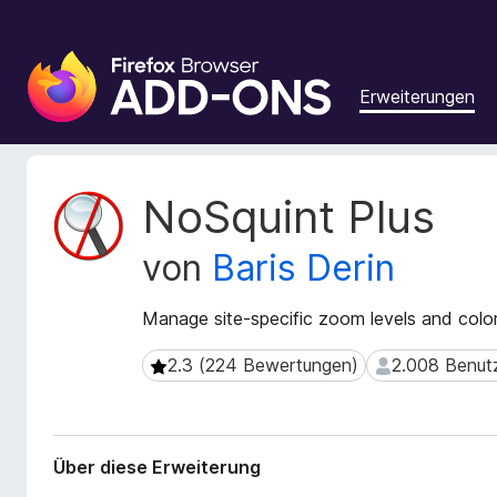
A
d
Erweiterungen
d
-
o
n
M
NoSquint Plus
s
e
t
f
von
Baris Derin
a
ü
d
r
a
Manage site-specific zoom levels and color
d
t
e
e
2.3 (224 Bewertungen)
2.008 Benut
2.3 (224 Bewertungen)
2.008 Benutze
n
n
F
z
u
i
r
r
Über diese Erweiterung
E
e