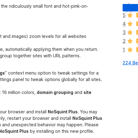
E
the ridiculously small font and hot-pink-on-
s
5
l
4
i
e
3
t and images) zoom levels for all websites
g
2
e
e, automatically applying them when you return.
1
n
group together sites with URL patterns.
n
224 Be
o
c
ngs
” context menu option to tweak settings for a
h
ttings panel to tweak options globally for all sites.
k
e
 16 million colors,
domain grouping
and
site
i
n
e
 your browser and install
NoSquint Plus
. You may
B
ly, restart your browser and install
NoSquint Plus
e
en and unexpected behavior may happen. Please
w
NoSquint Plus
by installing on this new profile.
e