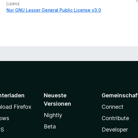
Lizenz
Nur GNU Lesser General Public License v3.0
nterladen
Neueste
Gemeinschaf
Versionen
oad Firefox
Connect
Nightly
ows
Contribute
Beta
OS
Developer