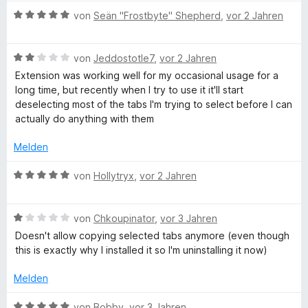
w
t
e
5
B
e
von
Seän "Frostbyte" Shepherd
,
vor 2 Jahren
e
r
l
v
e
r
t
n
o
w
t
m
e
t
n
B
e
von
Jeddostotle7
,
vor 2 Jahren
e
i
n
5
e
r
t
t
Extension was working well for my occasional usage for a
S
w
i
t
m
5
long time, but recently when I try to use it it'll start
t
e
e
i
v
deselecting most of the tabs I'm trying to select before I can
e
r
t
t
o
actually do anything with them
p
r
t
m
5
n
n
e
i
v
5
Melden
l
e
t
t
o
S
n
m
5
n
t
B
von
Hollytryx
,
vor 2 Jahren
e
i
v
5
e
e
t
o
S
r
w
2
n
t
B
n
e
T
von
Chkoupinator
,
vor 3 Jahren
v
5
e
e
e
r
Doesn't allow copying selected tabs anymore (even though
o
S
r
w
n
t
this is exactly why I installed it so I'm uninstalling it now)
a
n
t
n
e
e
5
e
e
r
t
Melden
b
S
r
n
t
m
t
n
e
i
B
von
Bobby
,
vor 3 Jahren