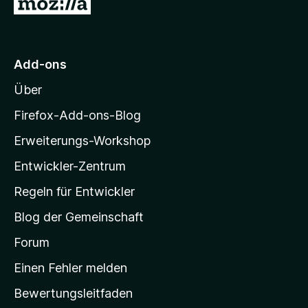
Z
v
5
e
e
u
o
S
r
n
n
t
n
r
5
e
e
M
S
r
Add-ons
n
o
t
n
Über
e
e
z
r
n
i
Firefox-Add-ons-Blog
n
l
e
Erweiterungs-Workshop
l
n
Entwickler-Zentrum
a
-
Regeln für Entwickler
S
Blog der Gemeinschaft
t
a
Forum
r
Einen Fehler melden
t
Bewertungsleitfaden
s