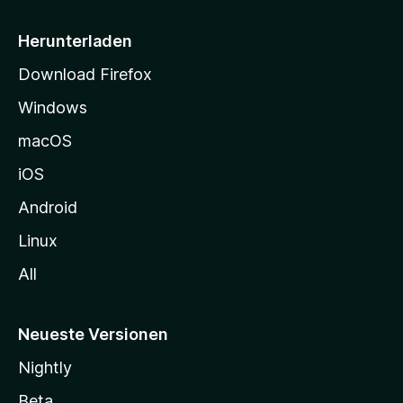
e
i
Herunterladen
t
Download Firefox
e
Windows
g
e
macOS
h
iOS
e
n
Android
Linux
All
Neueste Versionen
Nightly
Beta