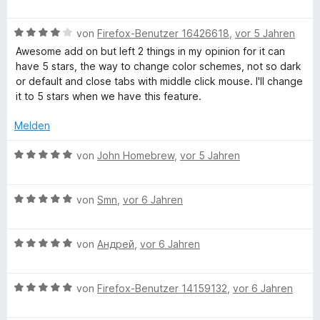
e
r
t
t
o
S
r
n
w
t
m
5
n
t
n
B
e
von
Firefox-Benutzer 16426618
,
vor 5 Jahren
e
i
v
5
e
e
e
r
t
t
o
S
Awesome add on but left 2 things in my opinion for it can
r
n
w
t
m
5
n
t
have 5 stars, the way to change color schemes, not so dark
n
e
e
i
v
5
e
or default and close tabs with middle click mouse. I'll change
e
r
t
t
o
S
r
it to 5 stars when we have this feature.
n
t
m
5
n
t
n
e
i
v
5
e
Melden
e
t
t
o
S
r
n
m
5
n
t
B
n
von
John Homebrew
,
vor 5 Jahren
i
v
5
e
e
e
t
o
S
r
w
n
4
n
t
B
n
e
von
Smn
,
vor 6 Jahren
v
5
e
e
e
r
o
S
r
w
n
t
n
t
B
n
e
von
Андрей
,
vor 6 Jahren
e
5
e
e
e
r
t
S
r
w
n
t
m
t
B
n
e
von
Firefox-Benutzer 14159132
,
vor 6 Jahren
e
i
e
e
e
r
t
t
r
w
n
t
m
5