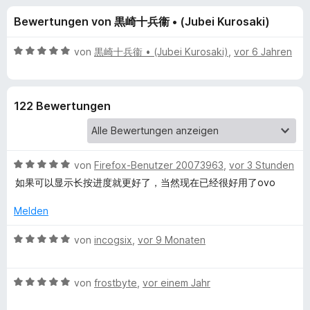
u
t
f
Bewertungen von 黒崎十兵衞 • (Jubei Kurosaki)
3
o
n
,
x
7
B
von
黒崎十兵衞 • (Jubei Kurosaki)
,
vor 6 Jahren
-
g
v
e
B
o
w
n
e
r
e
122 Bewertungen
5
r
o
S
t
w
n
t
e
s
e
t
e
B
f
von
Firefox-Benutzer 20073963
,
vor 3 Stunden
r
m
r
e
n
i
如果可以显示长按进度就更好了，当然现在已经很好用了ovo
w
e
t
ü
e
n
5
Melden
r
v
r
t
B
o
von
incogsix
,
vor 9 Monaten
e
e
n
M
t
w
5
m
B
e
von
frostbyte
,
vor einem Jahr
S
i
e
r
u
t
t