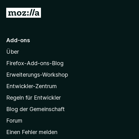
t
o
e
5
n
Z
n
v
5
u
o
S
n
t
r
5
e
M
S
r
Add-ons
o
t
n
Über
e
e
z
r
n
i
Firefox-Add-ons-Blog
n
l
e
Erweiterungs-Workshop
l
n
Entwickler-Zentrum
a
-
Regeln für Entwickler
S
Blog der Gemeinschaft
t
a
Forum
r
Einen Fehler melden
t