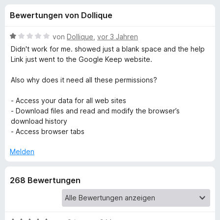
u
t
f
Bewertungen von Dollique
4
o
n
v
x
o
B
von
Dollique
,
vor 3 Jahren
-
g
n
e
Didn't work for me. showed just a blank space and the help
B
5
w
Link just went to the Google Keep website.
S
e
r
e
t
r
o
Also why does it need all these permissions?
e
t
w
n
r
e
- Access your data for all web sites
s
n
t
- Download files and read and modify the browser’s
e
f
e
m
download history
r
n
i
- Access browser tabs
t
ü
1
Melden
v
r
o
268 Bewertungen
n
G
5
S
o
t