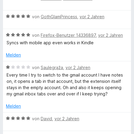
i
e
r
o
S
r
t
w
t
n
t
n
4
B
e
von
GothGlamPrincess
,
vor 2 Jahren
e
5
e
e
v
e
r
t
S
r
n
o
w
t
m
t
n
n
B
e
von
Firefox-Benutzer 14336897
,
vor 2 Jahren
e
i
e
e
5
e
r
t
t
r
n
Syncs with mobile app even works in Kindle
S
w
t
m
5
n
t
e
e
i
v
e
Melden
e
r
t
t
o
n
r
t
m
4
n
B
von
Saulėgrąža
,
vor 2 Jahren
n
e
i
v
5
e
Every time I try to switch to the gmail account I have notes
e
t
t
o
S
w
on, it opens a tab in that account, but the extension itself
n
m
5
n
t
e
stays in the empty account. Oh and also it keeps opening
i
v
5
e
r
my gmail inbox tabs over and over if I keep trying?
t
o
S
r
t
5
n
t
n
e
Melden
v
5
e
e
t
o
S
r
n
m
B
von
David
,
vor 2 Jahren
n
t
n
i
e
5
e
e
t
w