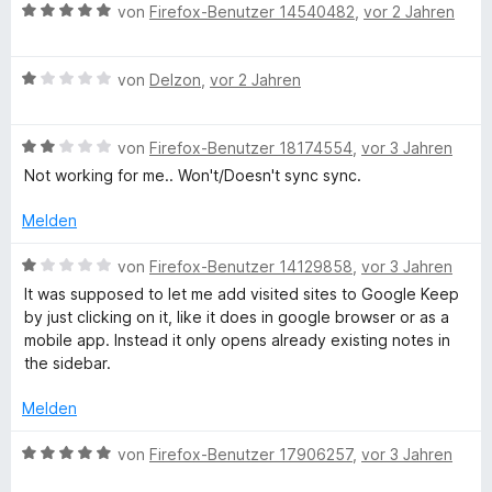
S
r
n
1
B
e
von
Firefox-Benutzer 14540482
,
vor 2 Jahren
t
n
v
e
r
e
e
o
w
t
r
n
n
B
e
von
Delzon
,
vor 2 Jahren
e
n
5
e
r
t
e
S
w
t
m
n
t
B
e
von
Firefox-Benutzer 18174554
,
vor 3 Jahren
e
i
e
e
r
t
t
Not working for me.. Won't/Doesn't sync sync.
r
w
t
m
5
n
e
e
i
v
Melden
e
r
t
t
o
n
t
m
5
n
B
von
Firefox-Benutzer 14129858
,
vor 3 Jahren
e
i
v
5
e
It was supposed to let me add visited sites to Google Keep
t
t
o
S
w
by just clicking on it, like it does in google browser or as a
m
1
n
t
e
mobile app. Instead it only opens already existing notes in
i
v
5
e
r
the sidebar.
t
o
S
r
t
2
n
t
n
e
Melden
v
5
e
e
t
o
S
r
n
m
B
von
Firefox-Benutzer 17906257
,
vor 3 Jahren
n
t
n
i
e