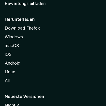
Bewertungsleitfaden
s
e
i
Herunterladen
t
Download Firefox
e
Windows
g
e
macOS
h
iOS
e
n
Android
Linux
All
Neueste Versionen
Nightly