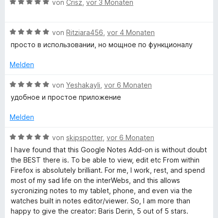
e
B
von
Crisz
,
vor 3 Monaten
r
e
o
n
w
B
e
e
von
Ritziara456
,
vor 4 Monaten
g
e
n
r
просто в использовании, но мощное по функционалу
w
t
l
e
e
Melden
r
t
t
m
B
e
von
Yeshakayli
,
vor 6 Monaten
e
i
e
удобное и простое приложение
t
t
w
K
m
5
e
Melden
i
v
r
e
t
o
t
B
von
skipspotter
,
vor 6 Monaten
5
n
e
e
I have found that this Google Notes Add-on is without doubt
v
e
5
t
w
the BEST there is. To be able to view, edit etc From within
o
S
m
e
Firefox is absolutely brilliant. For me, I work, rest, and spend
n
t
i
r
p
most of my sad life on the interWebs, and this allows
5
e
t
t
sycronizing notes to my tablet, phone, and even via the
S
r
5
e
watches built in notes editor/viewer. So, I am more than
N
t
n
v
t
happy to give the creator: Baris Derin, 5 out of 5 stars.
e
e
o