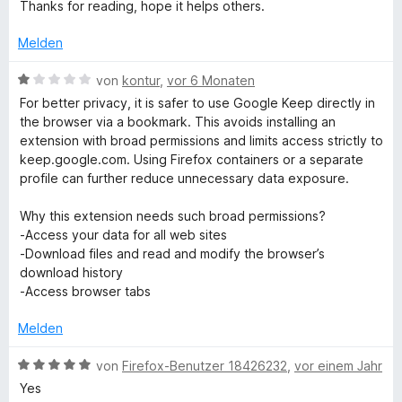
m
Thanks for reading, hope it helps others.
o
r
n
n
i
n
5
t
Melden
e
S
t
5
n
t
v
B
von
kontur
,
vor 6 Monaten
e
o
e
e
For better privacy, it is safer to use Google Keep directly in
r
n
w
the browser via a bookmark. This avoids installing an
n
5
e
extension with broad permissions and limits access strictly to
s
e
S
r
keep.google.com. Using Firefox containers or a separate
n
t
t
profile can further reduce unnecessary data exposure.
e
e
r
t
Why this extension needs such broad permissions?
n
m
-Access your data for all web sites
e
i
-Download files and read and modify the browser’s
n
t
download history
1
-Access browser tabs
v
o
Melden
n
5
B
von
Firefox-Benutzer 18426232
,
vor einem Jahr
S
e
Yes
t