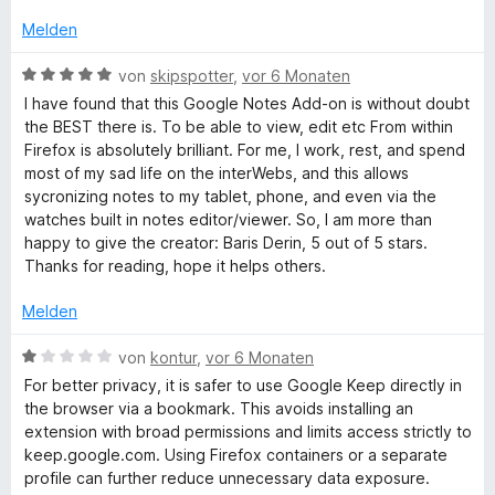
w
e
m
5
e
r
Melden
o
i
v
r
n
t
o
t
e
B
von
skipspotter
,
vor 6 Monaten
g
5
n
e
n
e
I have found that this Google Notes Add-on is without doubt
v
5
t
w
the BEST there is. To be able to view, edit etc From within
o
S
l
m
e
Firefox is absolutely brilliant. For me, I work, rest, and spend
n
t
i
r
most of my sad life on the interWebs, and this allows
5
e
t
t
e
sycronizing notes to my tablet, phone, and even via the
S
r
5
e
watches built in notes editor/viewer. So, I am more than
t
n
v
t
happy to give the creator: Baris Derin, 5 out of 5 stars.
K
e
e
o
m
Thanks for reading, hope it helps others.
r
n
n
i
e
n
5
t
Melden
e
S
5
n
t
e
v
B
von
kontur
,
vor 6 Monaten
e
o
e
For better privacy, it is safer to use Google Keep directly in
r
n
w
p
the browser via a bookmark. This avoids installing an
n
5
e
extension with broad permissions and limits access strictly to
e
S
r
keep.google.com. Using Firefox containers or a separate
N
n
t
t
profile can further reduce unnecessary data exposure.
e