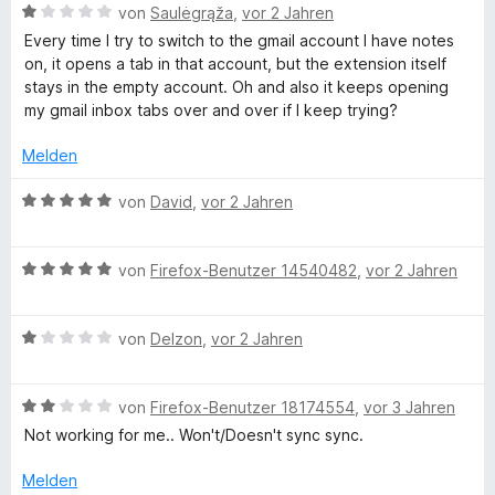
r
t
m
4
n
B
von
Saulėgrąža
,
vor 2 Jahren
n
e
i
v
5
e
Every time I try to switch to the gmail account I have notes
e
t
t
o
S
w
on, it opens a tab in that account, but the extension itself
n
m
5
n
t
e
stays in the empty account. Oh and also it keeps opening
i
v
5
e
r
my gmail inbox tabs over and over if I keep trying?
t
o
S
r
t
5
n
t
n
e
Melden
v
5
e
e
t
o
S
r
n
m
B
von
David
,
vor 2 Jahren
n
t
n
i
e
5
e
e
t
w
S
r
n
1
B
e
von
Firefox-Benutzer 14540482
,
vor 2 Jahren
t
n
v
e
r
e
e
o
w
t
r
n
n
B
e
von
Delzon
,
vor 2 Jahren
e
n
5
e
r
t
e
S
w
t
m
n
t
B
e
von
Firefox-Benutzer 18174554
,
vor 3 Jahren
e
i
e
e
r
t
t
Not working for me.. Won't/Doesn't sync sync.
r
w
t
m
5
n
e
e
i
v
Melden