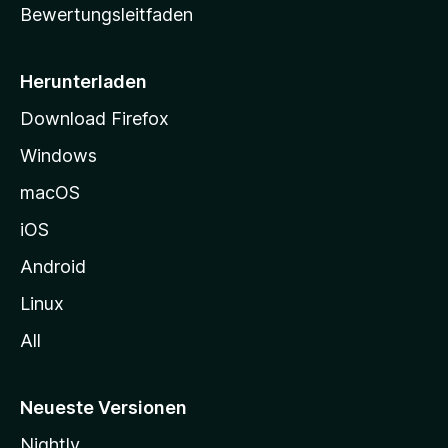
Bewertungsleitfaden
s
e
i
Herunterladen
t
Download Firefox
e
Windows
g
e
macOS
h
iOS
e
n
Android
Linux
All
Neueste Versionen
Nightly