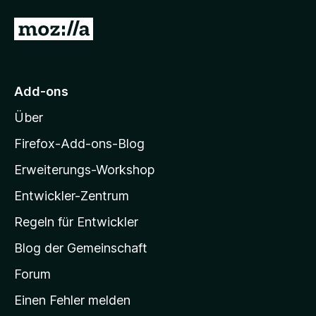
t
e
5
Z
r
v
n
u
o
e
n
r
n
5
M
S
Add-ons
o
t
Über
e
z
r
i
Firefox-Add-ons-Blog
n
l
e
Erweiterungs-Workshop
l
n
Entwickler-Zentrum
a
-
Regeln für Entwickler
S
Blog der Gemeinschaft
t
a
Forum
r
Einen Fehler melden
t