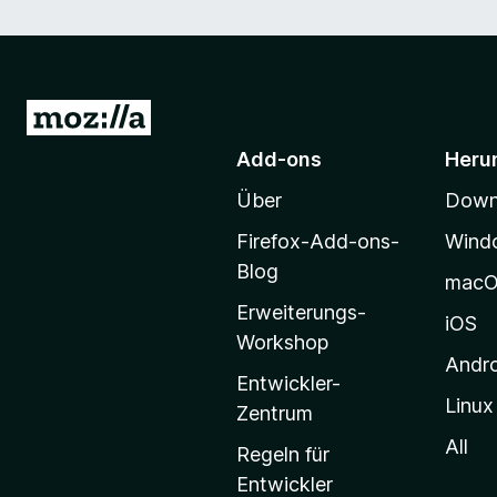
Z
u
Add-ons
Heru
r
Über
Downl
M
o
Firefox-Add-ons-
Wind
z
Blog
mac
i
Erweiterungs-
l
iOS
Workshop
l
Andr
a
Entwickler-
Linux
-
Zentrum
S
All
Regeln für
t
Entwickler