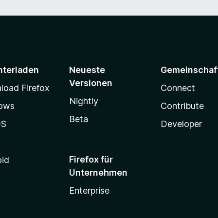
nterladen
Neueste
Gemeinschaf
Versionen
oad Firefox
Connect
Nightly
ows
Contribute
Beta
OS
Developer
Firefox für
oid
Unternehmen
Enterprise