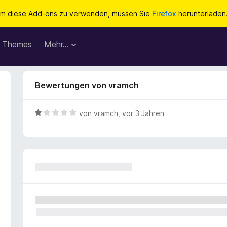
m diese Add-ons zu verwenden, müssen Sie
Firefox
herunterladen
Themes
Mehr…
Bewertungen von vramch
B
von
vramch
,
vor 3 Jahren
e
w
e
r
t
e
t
m
i
t