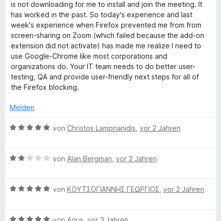
e
m
is not downloading for me to install and join the meeting. It
r
i
has worked in the past. So today's experience and last
s
n
t
week's experience when Firefox prevented me from from
e
1
screen-sharing on Zoom (which failed because the add-on
c
n
v
extension did not activate) has made me realize I need to
o
use Google-Chrome like most corporations and
o
n
organizations do. Your IT team needs to do better user-
5
testing, QA and provide user-friendly next steps for all of
S
W
the Firefox blocking.
t
e
Melden
e
r
n
B
von
Christos Lamprianidis
,
vor 2 Jahren
b
e
e
n
w
e
B
e
von
Alan Bergman
,
vor 2 Jahren
e
r
w
t
x
B
e
von
ΚΟΥΤΣΟΓΙΑΝΝΗΣ ΓΕΩΡΓΙΟΣ
,
vor 2 Jahren
e
e
r
t
E
w
t
m
B
e
von
Agus
,
vor 3 Jahren
e
i