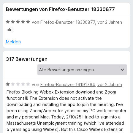
u
t
f
Bewertungen von Firefox-Benutzer 18330877
2
o
n
,
x
9
B
von
Firefox-Benutzer 18330877
,
vor 2 Jahren
-
g
v
e
oki
B
o
w
n
e
r
Melden
e
5
r
o
S
t
w
n
317 Bewertungen
t
e
s
e
t
e
f
r
m
r
n
i
e
t
B
von
Firefox-Benutzer 16191764
,
vor 2 Jahren
ü
n
5
e
Firefox Blocking Webex Extension download and Zoom
v
w
functions!!! The Extension does not activate the
r
o
e
downloading and installing the app to join the meeting. I've
n
r
been using Zoom/Webex for years on my PC work computer
C
5
t
and my personal Mac. Today, 2/10/25 I tried to sign into a
S
e
Massachusetts Unemployment training (which I've attended
i
t
t
5 years ago using Webex). But this Cisco Webex Extension