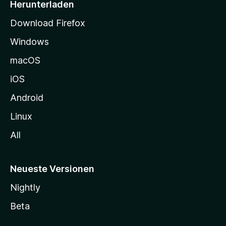
i
Herunterladen
t
Download Firefox
e
Windows
g
e
macOS
h
iOS
e
n
Android
Linux
All
Neueste Versionen
Nightly
Beta