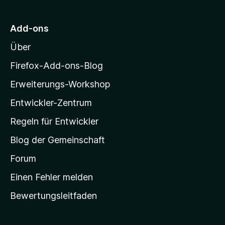
n
n
r
5
M
S
Add-ons
o
t
Über
e
z
r
i
Firefox-Add-ons-Blog
n
l
e
Erweiterungs-Workshop
l
n
Entwickler-Zentrum
a
-
Regeln für Entwickler
S
Blog der Gemeinschaft
t
a
Forum
r
Einen Fehler melden
t
Bewertungsleitfaden
s
e