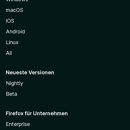
e
macOS
h
iOS
e
n
Android
Linux
All
Neueste Versionen
Nightly
Beta
Firefox für Unternehmen
Enterprise