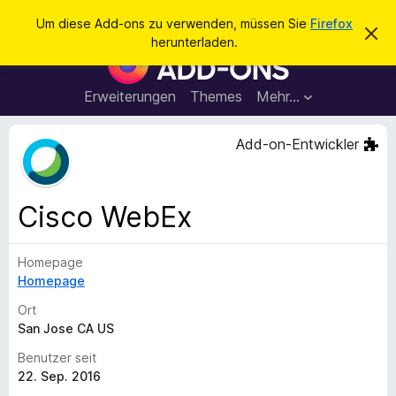
S
Anmelden
Um diese Add-ons zu verwenden, müssen Sie
Firefox
D
u
herunterladen.
i
A
c
e
d
s
h
e
d
Erweiterungen
Themes
Mehr…
e
n
-
H
n
i
o
Add-on-Entwickler
n
n
w
e
s
i
f
s
Cisco WebEx
v
ü
e
r
r
w
Homepage
d
e
Homepage
e
r
f
n
Ort
e
F
San Jose CA US
n
i
Benutzer seit
r
22. Sep. 2016
e