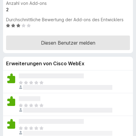
Anzahl von Add-ons
f
2
o
Durchschnittliche Bewertung der Add-ons des Entwicklers
x
B
-
e
B
w
r
Diesen Benutzer melden
e
o
r
w
t
Erweiterungen von Cisco WebEx
s
e
t
e
m
r
i
E
t
s
2
l
,
i
E
9
e
s
v
g
l
o
e
i
n
n
E
e
5
n
s