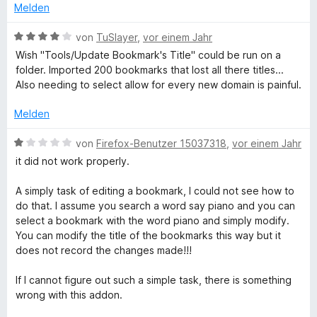
t
m
5
n
t
Melden
n
n
e
i
v
5
e
e
t
t
o
S
B
r
von
TuSlayer
,
vor einem Jahr
n
a
m
1
n
t
e
n
Wish "Tools/Update Bookmark's Title" could be run on a
i
v
5
e
w
e
folder. Imported 200 bookmarks that lost all there titles...
g
t
o
S
r
e
n
Also needing to select allow for every new domain is painful.
4
n
t
n
r
v
5
e
e
t
e
Melden
o
S
r
n
e
n
t
n
t
B
von
Firefox-Benutzer 15037318
,
vor einem Jahr
r
5
e
e
m
e
it did not work properly.
S
r
n
i
w
a
t
n
t
e
A simply task of editing a bookmark, I could not see how to
e
e
4
r
do that. I assume you search a word say piano and you can
r
n
n
v
t
select a bookmark with the word piano and simply modify.
n
o
e
You can modify the title of the bookmarks this way but it
e
n
t
d
does not record the changes made!!!
n
5
m
S
i
If I cannot figure out such a simple task, there is something
V
t
t
wrong with this addon.
e
1