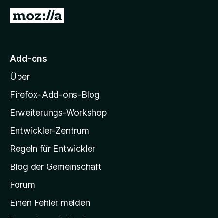
n
5
n
Z
e
v
5
n
u
o
S
n
t
r
5
e
M
S
r
Add-ons
o
t
n
Über
e
e
z
r
n
i
Firefox-Add-ons-Blog
n
l
e
Erweiterungs-Workshop
l
n
Entwickler-Zentrum
a
-
Regeln für Entwickler
S
Blog der Gemeinschaft
t
a
Forum
r
Einen Fehler melden
t