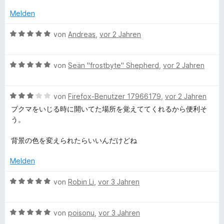
S
w
t
m
5
t
e
e
i
v
Melden
e
r
t
t
o
r
t
m
5
n
B
von
Andreas
,
vor 2 Jahren
n
e
i
v
5
e
e
t
t
o
S
w
n
m
5
n
B
t
e
von
Seän "frostbyte" Shepherd
,
vor 2 Jahren
i
v
5
e
e
r
t
o
S
w
r
t
4
n
B
t
e
von
Firefox-Benutzer 17966179
,
vor 2 Jahren
n
e
v
5
e
e
r
e
t
ブクマをいじる時に開いてた場所を覚えててくれるから便利そ
o
S
w
r
t
n
m
う。
n
t
e
n
e
i
5
e
r
e
t
t
背景の色を変えられたらいいんだけどね
S
r
t
n
m
5
t
n
e
i
v
Melden
e
e
t
t
o
r
n
m
5
n
B
von
Robin Li
,
vor 3 Jahren
n
i
v
5
e
e
t
o
S
w
n
3
n
t
B
e
von
poisonu
,
vor 3 Jahren
v
5
e
e
r