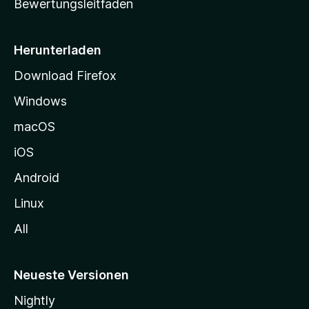
Bewertungsleitfaden
s
e
i
Herunterladen
t
Download Firefox
e
Windows
g
e
macOS
h
iOS
e
n
Android
Linux
All
Neueste Versionen
Nightly