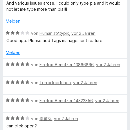
i
r
v
And various issues arose. I could only type pia and it would
n
o
not let me type more than pia!!!
e
e
n
n
5
Melden
S
w
t
B
von
HumanistAtypik
,
vor 2 Jahren
e
e
Good app. Please add Tags management feature.
e
r
w
n
e
Melden
r
e
r
n
t
B
von
Firefox-Benutzer 13866866
,
vor 2 Jahren
e
e
t
w
m
B
e
von
Terrortoertchen
,
vor 2 Jahren
i
e
r
t
w
t
3
B
e
von
Firefox-Benutzer 14322356
,
vor 2 Jahren
e
v
e
r
t
o
w
t
m
n
B
e
von
崇笹丸
,
vor 2 Jahren
e
i
5
e
r
t
t
can click open?