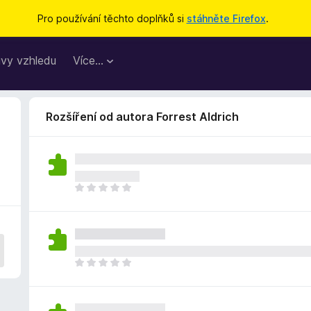
Pro používání těchto doplňků si
stáhněte Firefox
.
vy vzhledu
Více…
Rozšíření od autora Forrest Aldrich
Z
a
t
í
m
n
Z
e
a
h
t
o
í