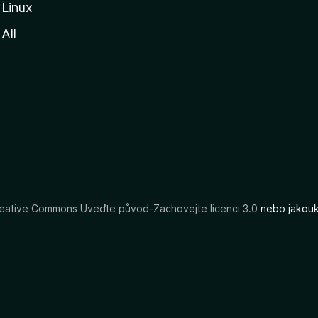
Linux
All
eative Commons Uveďte původ-Zachovejte licenci 3.0
nebo jakouko