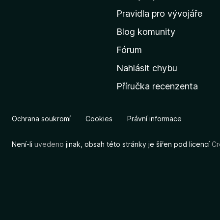
m
Pravidla pro vývojáře
o
Blog komunity
v
s
Fórum
k
Nahlásit chybu
o
Příručka recenzenta
u
s
t
Ochrana soukromí
Cookies
Právní informace
r
á
Není-li
uvedeno
jinak, obsah této stránky je šířen pod licencí
Cr
n
k
u
M
o