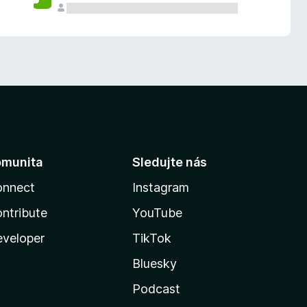
omunita
Sledujte nás
onnect
Instagram
ntribute
YouTube
veloper
TikTok
Bluesky
Podcast