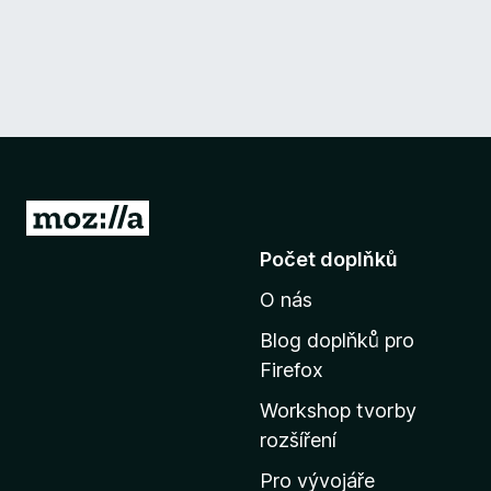
P
ř
Počet doplňků
e
O nás
j
í
Blog doplňků pro
t
Firefox
n
Workshop tvorby
a
rozšíření
d
o
Pro vývojáře