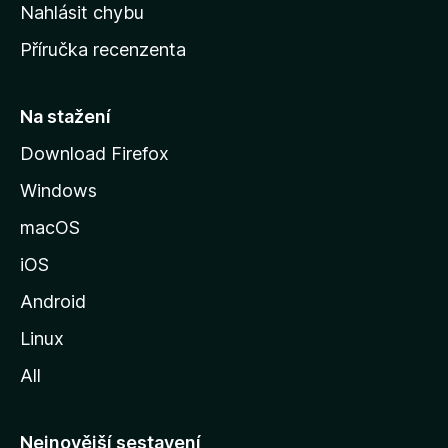
k
Nahlásit chybu
o
Příručka recenzenta
u
s
t
Na stažení
r
Download Firefox
á
Windows
n
k
macOS
u
iOS
M
o
Android
z
Linux
i
All
l
l
y
Nejnovější sestavení