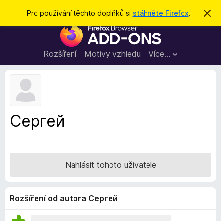
H
Přihlásit se
Pro používání těchto doplňků si
stáhněte Firefox
.
S
k
l
D
r
e
ý
o
t
d
p
Rozšíření
Motivy vzhledu
Více…
a
l
t
ň
k
y
d
Сергей
o
p
r
o
Nahlásit tohoto uživatele
h
l
í
Rozšíření od autora Сергей
ž
e