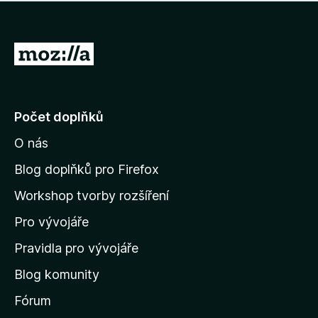
í
d
o
m
n
n
o
e
P
c
h
e
ř
o
n
e
d
o
n
j
Počet doplňků
o
í
c
O nás
t
e
n
n
Blog doplňků pro Firefox
o
a
Workshop tvorby rozšíření
d
Pro vývojáře
o
m
Pravidla pro vývojáře
o
Blog komunity
v
s
Fórum