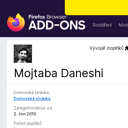
D
o
Rozšíření
Moti
p
l
ň
Vývojář doplňků
k
y
d
Mojtaba Daneshi
o
p
r
o
Domovská stránka
h
Domovská stránka
l
Zaregistrován(a) od
í
2. čvn 2010
ž
Počet doplňků
e