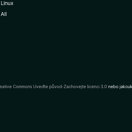
Linux
All
eative Commons Uveďte původ-Zachovejte licenci 3.0
nebo jakouko