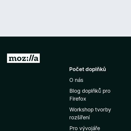
P
ř
Počet doplňků
e
O nás
j
í
Blog doplňků pro
t
Firefox
n
Workshop tvorby
a
rozšíření
d
o
Pro vývojáře