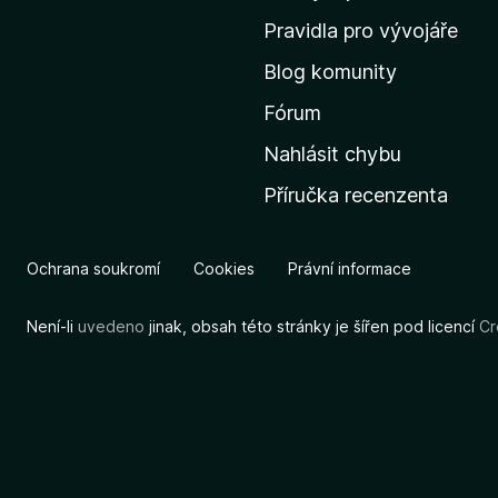
m
Pravidla pro vývojáře
o
Blog komunity
v
s
Fórum
k
Nahlásit chybu
o
Příručka recenzenta
u
s
t
Ochrana soukromí
Cookies
Právní informace
r
á
Není-li
uvedeno
jinak, obsah této stránky je šířen pod licencí
Cr
n
k
u
M
o