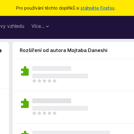
Pro používání těchto doplňků si
stáhněte Firefox
.
vy vzhledu
Více…
Rozšíření od autora Mojtaba Daneshi
Z
a
t
í
m
n
Z
e
a
h
t
o
í