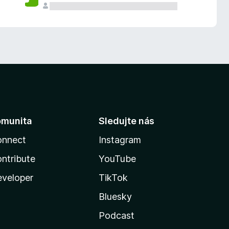
omunita
Sledujte nás
onnect
Instagram
ntribute
YouTube
veloper
TikTok
Bluesky
Podcast