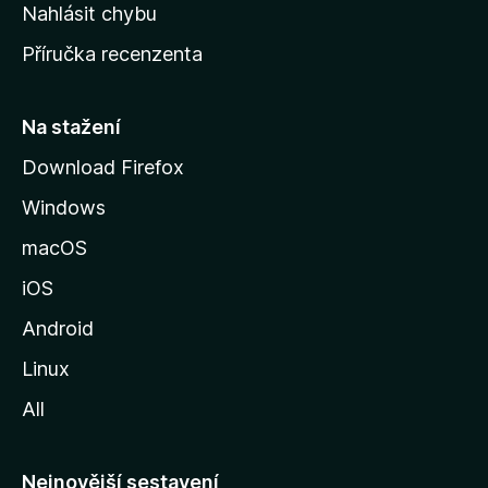
k
Nahlásit chybu
o
Příručka recenzenta
u
s
t
Na stažení
r
Download Firefox
á
Windows
n
k
macOS
u
iOS
M
o
Android
z
Linux
i
All
l
l
y
Nejnovější sestavení