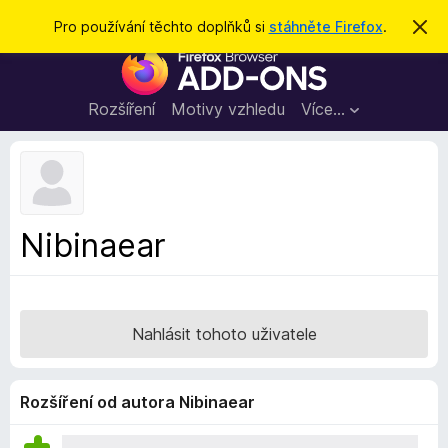
H
Přihlásit se
Pro používání těchto doplňků si
stáhněte Firefox
.
S
k
l
D
r
e
ý
o
t
d
p
Rozšíření
Motivy vzhledu
Více…
a
l
t
ň
k
y
d
Nibinaear
o
p
r
o
Nahlásit tohoto uživatele
h
l
í
Rozšíření od autora Nibinaear
ž
e