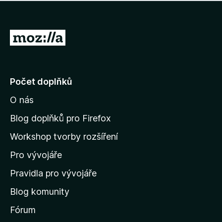
í
d
o
m
n
n
o
e
P
c
h
e
ř
o
n
e
d
o
n
j
Počet doplňků
o
í
c
O nás
t
e
n
n
Blog doplňků pro Firefox
o
a
Workshop tvorby rozšíření
d
Pro vývojáře
o
m
Pravidla pro vývojáře
o
Blog komunity
v
s
Fórum