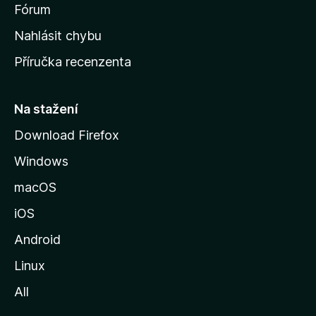
s
Fórum
k
Nahlásit chybu
o
Příručka recenzenta
u
s
t
Na stažení
r
Download Firefox
á
Windows
n
k
macOS
u
iOS
M
o
Android
z
Linux
i
All
l
l