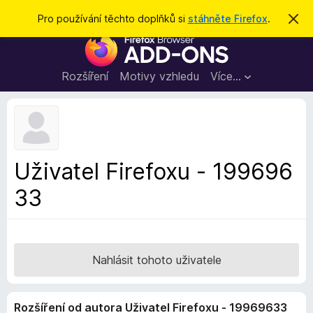
H
Přihlásit se
Pro používání těchto doplňků si
stáhněte Firefox
.
S
k
l
D
r
e
ý
o
t
d
p
Rozšíření
Motivy vzhledu
Více…
a
l
t
ň
k
y
d
Uživatel Firefoxu - 199696
o
33
p
r
o
h
l
Nahlásit tohoto uživatele
í
ž
Rozšíření od autora Uživatel Firefoxu - 19969633
e