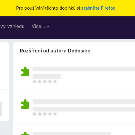
Pro používání těchto doplňků si
stáhněte Firefox
.
vy vzhledu
Více…
Rozšíření od autora Dodosicc
Z
a
t
í
m
n
Z
e
a
h
t
o
í