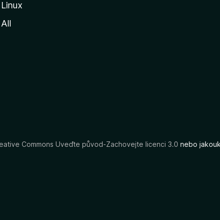
Linux
All
eative Commons Uveďte původ-Zachovejte licenci 3.0
nebo jakouko