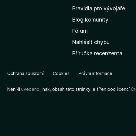
m
Pravidla pro vývojáře
o
Blog komunity
v
s
Fórum
k
Nahlásit chybu
o
Příručka recenzenta
u
s
t
Ochrana soukromí
Cookies
Právní informace
r
á
Není-li
uvedeno
jinak, obsah této stránky je šířen pod licencí
Cr
n
k
u
M
o