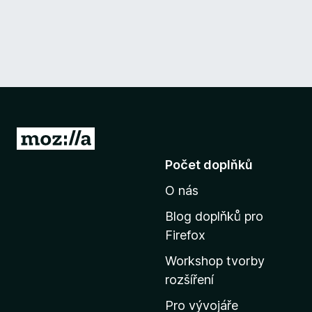
P
ř
Počet doplňků
e
O nás
j
í
Blog doplňků pro
t
Firefox
n
Workshop tvorby
a
rozšíření
d
o
Pro vývojáře