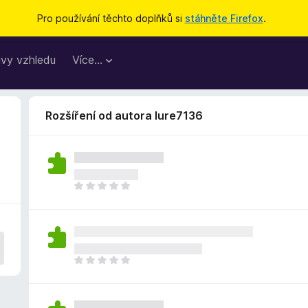
Pro používání těchto doplňků si
stáhněte Firefox
.
vy vzhledu
Více…
Rozšíření od autora lure7136
Z
a
t
í
m
n
Z
e
a
h
t
o
í