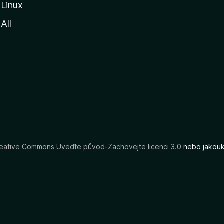
Linux
All
eative Commons Uveďte původ-Zachovejte licenci 3.0
nebo jakouko