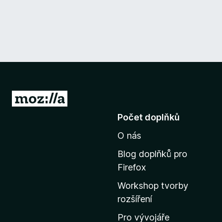
P
ř
Počet doplňků
e
O nás
j
í
Blog doplňků pro
t
Firefox
n
Workshop tvorby
a
rozšíření
d
o
Pro vývojáře