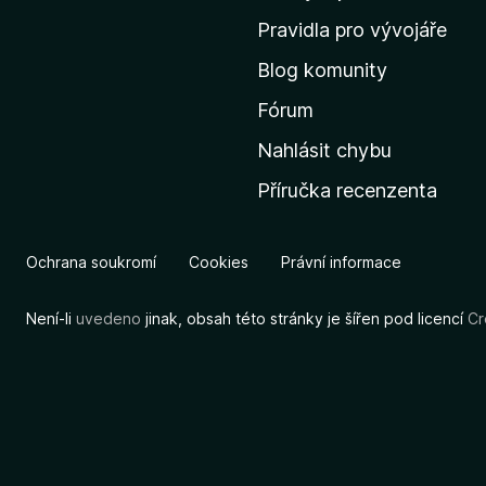
m
Pravidla pro vývojáře
o
Blog komunity
v
s
Fórum
k
Nahlásit chybu
o
Příručka recenzenta
u
s
t
Ochrana soukromí
Cookies
Právní informace
r
á
Není-li
uvedeno
jinak, obsah této stránky je šířen pod licencí
Cr
n
k
u
M
o