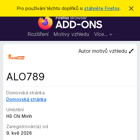
H
Přihlásit se
Pro používání těchto doplňků si
stáhněte Firefox
.
S
k
l
D
r
e
ý
o
t
d
p
Rozšíření
Motivy vzhledu
Více…
a
l
t
ň
Autor motivů vzhledu
k
y
d
ALO789
o
p
Domovská stránka
r
Domovská stránka
o
h
Umístění
l
Hồ Chí Minh
í
Zaregistrován(a) od
ž
9. kvě 2026
e