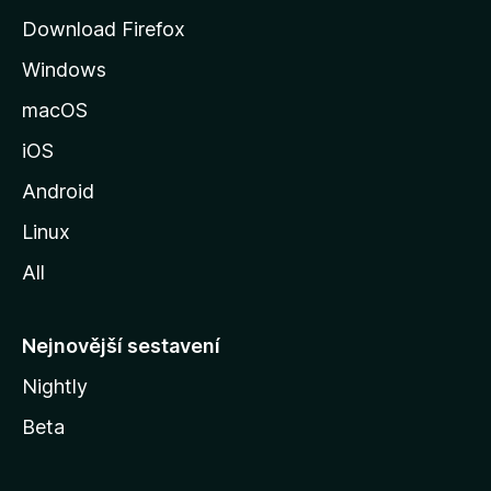
r
Download Firefox
á
Windows
n
k
macOS
u
iOS
M
o
Android
z
Linux
i
All
l
l
y
Nejnovější sestavení
Nightly
Beta