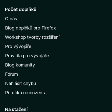
d
o
n
j
Počet doplňků
o
í
c
O nás
t
e
n
n
Blog doplňků pro Firefox
o
a
Workshop tvorby rozšíření
d
Pro vývojáře
o
m
Pravidla pro vývojáře
o
Blog komunity
v
s
Fórum
k
Nahlásit chybu
o
Příručka recenzenta
u
s
t
Na stažení